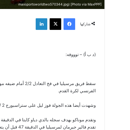
maxsportsworldtwo570344.jpg) [Photo via MaxPPP]
فيسبوك
‫X
لينكدإن
شاركها
(د ب أ) – توووفه:
سقط فريق مرسيليا في 
الفرنسي لكرة القدم.
وشهدت أيضا هذه الجولة فوز ليل على ستراسبورج 2 / 1 وبوردو على ليون 3 / 1.
وتقدم موناكو بهدف سجله بالدي دياو كايتا في الدقيقة 
تقدم فالير جيرمان لمرسيليا في الدقيقة 47 قبل أن يتعادل موناكو بهدف سجله فابينيو في الدقيقة 51.