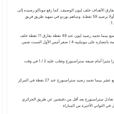
 في المركز الثالث بفارق الأهداف خلف ليون الوصيف، كما رفع موناكو رصيده إلى
47 نقطة في المركز الرابع ليبقى باريس سان جيرمان أولا برصيد 59 نقطـة وساهم بوردو في تمهيد طريق فريق
ورفع بوردو رصيده إلى 29 نقطة، وقفز إلى المركز التاسع بينما تجمد رصيد ليون عند 48 نقطة بفارق 11 نقطة خلف
المتصدر باريس سان جيرمان والذي عزز تربعه في القمة بانتصاره على مونبلييه 4 / صفر أمس الأول السبت ضمن
وغادر ليل مراكز الهبوط بجدول الدوري، بعدما حقق فوزا مثيرا أمام ضيفه ستراسبورج وتغلب عليه 2 / 1 في وقت
ورفع ليل رصيده إلى 25 نقطة ليصعد إلى المركز السابع عشر بينما تجمد رصيد ستراسبورج عند 27 نقطة في المركز
ليل بهدف سجله أنور الغازي في الدقيقة، 76 ثم تعادل ستراسبورج بعد أقل من دقيقتين عن طريق الجزائري
ي الثواني الأخيرة من المباراة