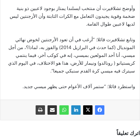
وأوضح تشلافيرت أن منتخب ايسلندا يمتاز بوجود لاعبين ذو بنية
ضخمة وقوية يجيدون التعامل مع الكرات الثابتة وأن الأرجنتين ليس
لديها لاعبين طوال القامة.
وتابع تشلافيرت قائلا: “أرغب في أن تعود الأرجنتين لخوض نهائي
المونديال (كما حدث في البرازيل 2014) والفوز به، لماذا؟، من أجل
ميسي، أنا أحد المولعين بميسي، إنه في كوكب أخر، فيما ينتمي
كريستيانو ( رونالدو) ونيمار للأرض، هذا هو الاختلاف، في اليوم الذي
سيترك فيه ميسي كرة القدم سنبكي جميعا”.
واستطرد قائلا: “ستمر آلاف الأعوام حتى يظهر ميسي جديد.
اترك تعليقاً