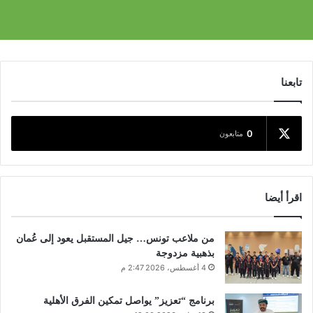
تابعنا
0
متابعون
اقرأ أيضا
من ملاعب تونس… جيل المستقبل يعود إلى عُمان
بذهبية مزدوجة
4 أغسطس، 2026 2:47 م
برنامج “تعزيز” يواصل تمكين الفرق الأهلية