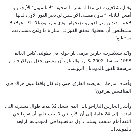
وقال تشلافيرت في مقابلة نشرتها صحيفة “لا ناسيون” الأرجنتينية
أمس الثلاثاء: ” بدون ميسي الأرجنتين لن تعبر الدور الأول، لديها
لاعبين جيدين مثل اجويرو وهيجواين ودي ماريا وديبالا ولكن هؤلاء لا
يستطيعون أن يجعلوك تحقق الفوز في مباراة ما ولكن ميسي نعم
يستطيع”.
وأكد تشلافيرت، حارس مرمى باراجواي في بطولتي كأس العالم
1998 بفرنسا و2002 بكوريا واليابان، أن ميسي يجعل من الأرجنتين
مرشحة للفوز بالمونديال الروسي.
وأضاف مازحا: “إنه يصنع الفارق، حتى ولو كان واقفا بدون حراك فإن
المنافسين يفزعون”.
وأشار الحارس الباراجواياني الذي سجل 62 هدفا طوال مسيرته التي
امتدت إلى 24 عاما، إلى أن الأرجنتين لا يجب عليها أن تفرط في
الثقة أمام منتخب إيسلندا، أول منافسيها في المجموعة الرابعة
بالمونديال.