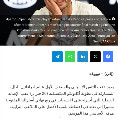
dpatop - Spanish tennis player Rafael Nadal attends a press conference
after retirement from his men's singles quarter final match against the
Croatian Marin Cilic on day nine of the Australian Open Grand Slam
tournament in Melbourne, Australia, 23 January 2018. Photo: Julian
Smith/AAP/dpa
فيسبوك
‫X
لينكدإن
واتساب
تيلقرام
(إفي) – توووفه
يعود لاعب التنس الإسباني والمصنف الأول عالميا، رافائيل نادال،
للمشاركة في بطولة أكابولكو المكسيكية (26 فبراير) عقب الإصابة
العضلية التي أجبرته على الانسحاب في ربع نهائي أستراليا المفتوحة،
مشيرا إلى ثقته في احتفاظه بلقب الأفضل على الملاعب الترابية،
هدفه الأساسي هذا الموسم.