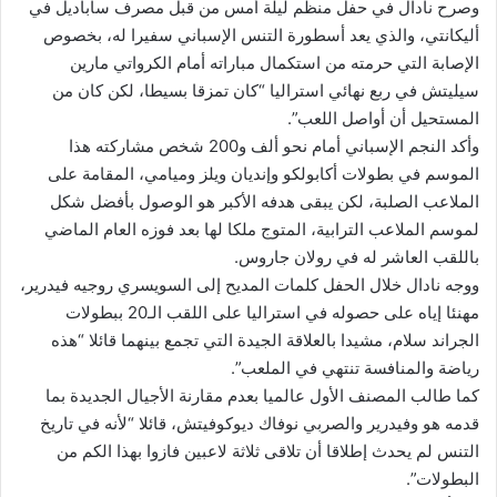
وصرح نادال في حفل منظم ليلة أمس من قبل مصرف ساباديل في
أليكانتي، والذي يعد أسطورة التنس الإسباني سفيرا له، بخصوص
الإصابة التي حرمته من استكمال مباراته أمام الكرواتي مارين
سيليتش في ربع نهائي استراليا “كان تمزقا بسيطا، لكن كان من
المستحيل أن أواصل اللعب”.
وأكد النجم الإسباني أمام نحو ألف و200 شخص مشاركته هذا
الموسم في بطولات أكابولكو وإنديان ويلز وميامي، المقامة على
الملاعب الصلبة، لكن يبقى هدفه الأكبر هو الوصول بأفضل شكل
لموسم الملاعب الترابية، المتوج ملكا لها بعد فوزه العام الماضي
باللقب العاشر له في رولان جاروس.
ووجه نادال خلال الحفل كلمات المديح إلى السويسري روجيه فيدرير،
مهنئا إياه على حصوله في استراليا على اللقب الـ20 ببطولات
الجراند سلام، مشيدا بالعلاقة الجيدة التي تجمع بينهما قائلا “هذه
رياضة والمنافسة تنتهي في الملعب”.
كما طالب المصنف الأول عالميا بعدم مقارنة الأجيال الجديدة بما
قدمه هو وفيدرير والصربي نوفاك ديوكوفيتش، قائلا “لأنه في تاريخ
التنس لم يحدث إطلاقا أن تلاقى ثلاثة لاعبين فازوا بهذا الكم من
البطولات”.