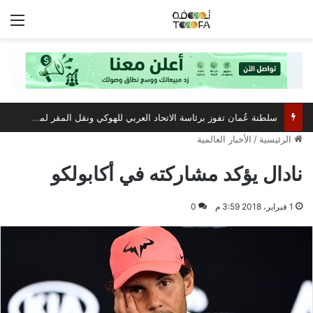
الق
سلطنة عُمان تفوز برئاسة الاتحاد العربي للهوكي ونقل المقر لمسقط
الرئيسية
/
الأخبار العالمية
نادال يؤكد مشاركته في أكابولكو
1 فبراير، 2018 3:59 م
0