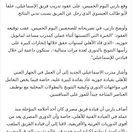
وقع بارني اليوم الخميس، على عقود تدريب فريق الإسماعيلي، خلفا
لأبو طالب العيسوي الذي رحل عن الفريق بسبب تدني النتائج.
وأوضح بارني، في تصريحاته للصحفيين اليوم الخميس، عقب توقيعه
العقود: “الخبرة التي اكتسبتها أثناء عملي كمدرب مساعد لمانويل
جوزيه، -الذي قاد الأهلي لسنوات حقق خلالها إنجازات كبيرة على
رأسها التتويج بالدوري لعدة مرات متتالية-، ستكون داعمة لي خلال
قيادتي للإسماعيلي”.
وأشار مدرب الاسماعيلي الجديد إلى أن العمل في الجهاز الفني
للأهلي بقيادة جوزيه عاد بفائدة كبيرة عليه، خاصة فيما يخص التعامل
في مواجهات الدوري وكيفية التتويج بالبطولات المحلية مع توظيف
العناصر المتاحة جيداً للفوز على المنافسين.
أضاف بارني أن قيادة فريق مصري كان أحد أحلامه المؤجلة منذ
عمله في القيادة الفنية للأهلي، خاصة وأن الدوري المصري يعد من
أقوى الدوريات العربية والأفريقية، لافتا إلى أن قيادة الفريق الملقب
بـ(الدراويش) بوابته لكتابة اسم جديد في عالم تدريب الفرق المصرية.