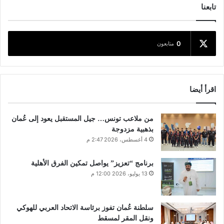
تابعنا
0
متابعون
اقرأ أيضا
من ملاعب تونس… جيل المستقبل يعود إلى عُمان
بذهبية مزدوجة
4 أغسطس، 2026 2:47 م
برنامج “تعزيز” يواصل تمكين الفرق الأهلية
13 يوليو، 2026 12:00 م
سلطنة عُمان تفوز برئاسة الاتحاد العربي للهوكي
ونقل المقر لمسقط