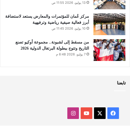
13 يوليو، 2026 11:55 ص
مركز عُمان للمؤتمرات والمعارض يستعد لاستضافة
أبرز فعالية صيفية رياضية وترفيهية
10 يوليو، 2026 11:45 ص
من مسقط إلى لشبونة.. مجموعة أوكيو تصنع
التاريخ وتتوج ببطولة البرتغال الدولية 2026
7 يوليو، 2026 6:48 م
تابعنا
‫X
فيسبوك
‫YouTube
انستقرام