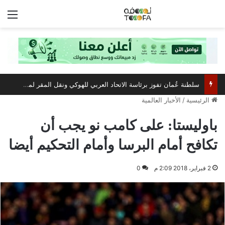
الق
سلطنة عُمان تفوز برئاسة الاتحاد العربي للهوكي ونقل المقر لمسقط
الرئيسية
/
الأخبار العالمية
باوليستا: على كامب نو يجب أن
تكافح أمام البرسا وأمام التحكيم أيضا
2 فبراير، 2018 2:09 م
0