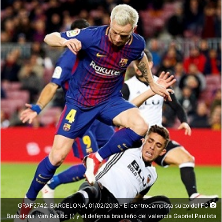
GRAF2742. BARCELONA, 01/02/2018.- El centrocampista suizo del FC
Barcelona Ivan Rakitic (i) y el defensa brasileño del valencia Gabriel Paulista