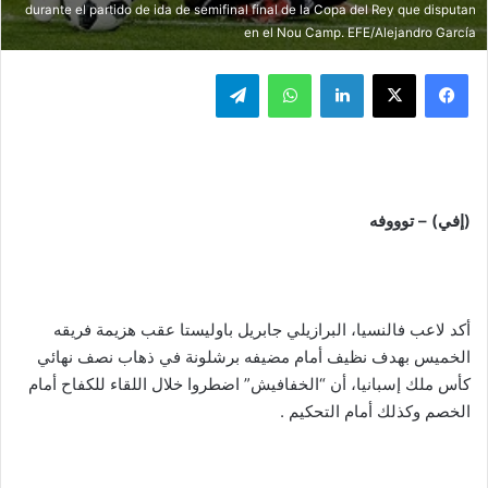
durante el partido de ida de semifinal final de la Copa del Rey que disputan
en el Nou Camp. EFE/Alejandro García
فيسبوك
‫X
لينكدإن
واتساب
تيلقرام
(إفي) – توووفه
أكد لاعب فالنسيا، البرازيلي جابريل باوليستا عقب هزيمة فريقه
الخميس بهدف نظيف أمام مضيفه برشلونة في ذهاب نصف نهائي
كأس ملك إسبانيا، أن “الخفافيش” اضطروا خلال اللقاء للكفاح أمام
الخصم وكذلك أمام التحكيم .