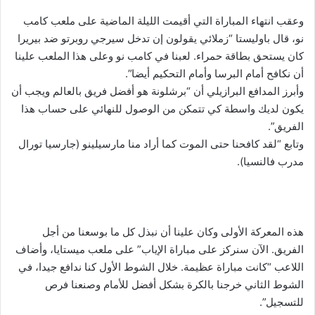
وعقب انتهاء المباراة التي أقيمت الليلة الماضية على ملعب كامب
نو، قال باوليستا “زملائي يقولون إن تدخل سيرجي روبرتو ضد بيريرا
كان يستحق بطاقة حمراء. لعبنا في كامب نو وعلى هذا الملعب علينا
أن نكافح أمام البرسا وأمام التحكيم أيضا”.
وأبرز المدافع البرازيلي أن “برشلونة هو أفضل فريق بالعالم ويجب أن
يكون لديك واسطة كي تتمكن من الوصول للنهائي على حساب هذا
الفريق”.
وتابع “لقد كافحنا حتى الموت كما أراد منا مارسيلينو (جارسيا تورال
مدرب فالنسيا).
هذه المعركة الأولى وكان علينا أن نبذل كل ما بوسعنا من أجل
الفريق. الآن سنركز على مباراة الإياب” على ملعب ميستايا، وأضاف
اللاعب “كانت مباراة عظيمة. خلال الشوط الأول كنا ندافع جيدا، في
الشوط الثاني خرجنا بالكرة بشكل أفضل للأمام وصنعنا فرص
للتسجيل”.