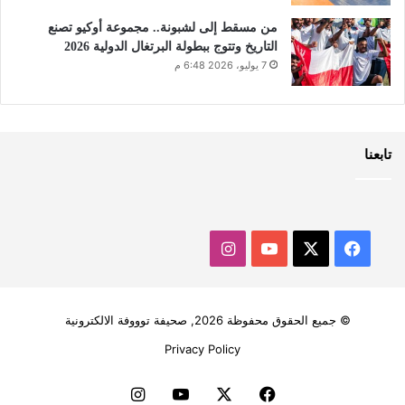
من مسقط إلى لشبونة.. مجموعة أوكيو تصنع
التاريخ وتتوج ببطولة البرتغال الدولية 2026
7 يوليو، 2026 6:48 م
تابعنا
‫X
فيسبوك
‫YouTube
انستقرام
© جميع الحقوق محفوظة 2026, صحيفة توووفة الالكترونية
Privacy Policy
فيسبوك
‫X
‫YouTube
انستقرام