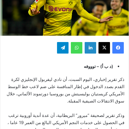
فيسبوك
‫X
لينكدإن
واتساب
تيلقرام
(د ب أ) – توووفه
ذكر تقرير إخباري، اليوم السبت، أن نادي ليفربول الإنجليزي لكرة
القدم بصدد الدخول في إطار المنافسة على ضم لاعب خط الوسط
الأمريكي كريستيان بوليسيتش من بوروسيا دورتموند الألماني، خلال
سوق الانتقالات الصيفية المقبلة.
وذكر تقرير لصحيفة “ميرور” البريطانية، أن عدة أندية أوروبية ترغب
في الحصول على خدمات النجم الأمريكي البالغ من العمر 19 عاما ،