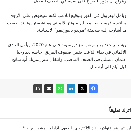
ويتوقع أن يدور الصراع على ضمه في الصيف المقبل.
ويأمل ليفربول في الفوز بتوقيع اللاعب لكنه سيخوض على الأرجح
منافسة قوية خاصة مع باير ميونخ الألماني ومانشستر يونايتد، حسب
ما أشارت إليه صحيفة “موندو ديبورتيفو” الإسبانية.
ويستمر عقد بوليسيتش مع دورتموند حتى عام 2020، ويأمل النادي
الألماني في بقاء اللاعب ضمن صفوف الفريق، خاصة بعد رحيل
عثمان ديمبلي في الصيف الماضي، وانتقال بيير إيمريك أوباميانج
قبل أيام إلى أرسنال.
اترك تعليقاً
لن يتم نشر عنوان بريدك الإلكتروني.
الحقول الإلزامية مشار إليها بـ
*