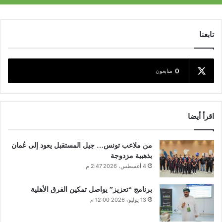
تابعنا
0
متابعون
اقرأ أيضا
من ملاعب تونس… جيل المستقبل يعود إلى عُمان
بذهبية مزدوجة
4 أغسطس، 2026 2:47 م
برنامج “تعزيز” يواصل تمكين الفرق الأهلية
13 يوليو، 2026 12:00 م