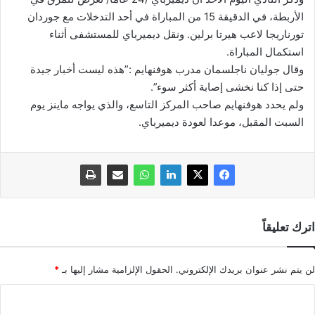
الأربطة، في الدقيقة 15 من المباراة في أحد التدخلات مع جوردان
تورناريجا لاعب هيرتا برلين. ونقل ديميرباي للمستشفى أثناء
استكمال المباراة.
وقال جوليان ناجلسمان مدرب هوفنهايم :”هذه ليست أخبار جيدة
حتى إذا كنا نخشى إصابة أكثر سوء”.
ولم يحدد هوفنهايم صاحب المركز التاسع، والذي يواجه ماينز يوم
السبت المقبل، موعدا لعودة ديميرباي.
اترك تعليقاً
لن يتم نشر عنوان بريدك الإلكتروني.
الحقول الإلزامية مشار إليها بـ
*
ا