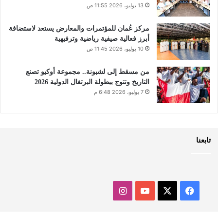
13 يوليو، 2026 11:55 ص
مركز عُمان للمؤتمرات والمعارض يستعد لاستضافة
أبرز فعالية صيفية رياضية وترفيهية
10 يوليو، 2026 11:45 ص
من مسقط إلى لشبونة.. مجموعة أوكيو تصنع
التاريخ وتتوج ببطولة البرتغال الدولية 2026
7 يوليو، 2026 6:48 م
تابعنا
‫X
فيسبوك
‫YouTube
انستقرام