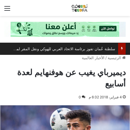
الق
سلطنة عُمان تفوز برئاسة الاتحاد العربي للهوكي ونقل المقر لمسقط
الرئيسية
/
الأخبار العالمية
ديميرباي يغيب عن هوفنهايم لعدة
أسابيع
4 فبراير، 2018 6:32 م
0