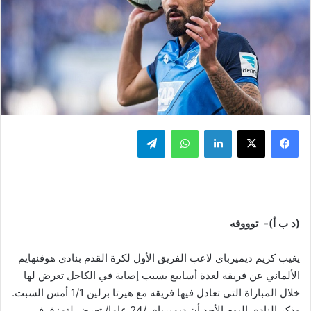
فيسبوك
‫X
لينكدإن
واتساب
تيلقرام
(د ب أ)- توووفه
يغيب كريم ديميرباي لاعب الفريق الأول لكرة القدم بنادي هوفنهايم
الألماني عن فريقه لعدة أسابيع بسبب إصابة في الكاحل تعرض لها
خلال المباراة التي تعادل فيها فريقه مع هيرتا برلين 1/1 أمس السبت.
وذكر النادي اليوم الأحد أن ديميرباي /24 عاما/ تعرض لتمزق في