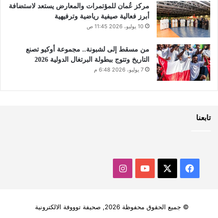
مركز عُمان للمؤتمرات والمعارض يستعد لاستضافة
أبرز فعالية صيفية رياضية وترفيهية
10 يوليو، 2026 11:45 ص
من مسقط إلى لشبونة.. مجموعة أوكيو تصنع
التاريخ وتتوج ببطولة البرتغال الدولية 2026
7 يوليو، 2026 6:48 م
تابعنا
‫X
فيسبوك
‫YouTube
انستقرام
© جميع الحقوق محفوظة 2026, صحيفة توووفة الالكترونية