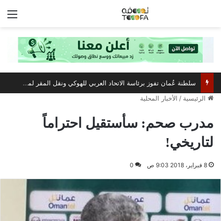
الق
سلطنة عُمان تفوز برئاسة الاتحاد العربي للهوكي ونقل المقر لمسقط
الرئيسية
/
الأخبار المحلية
مدرب صحم: سأستقيل احتراماً
لتاريخي!
8 فبراير، 2018 9:03 ص
0