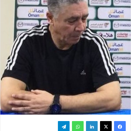
فيسبوك
‫X
لينكدإن
واتساب
تيلقرام