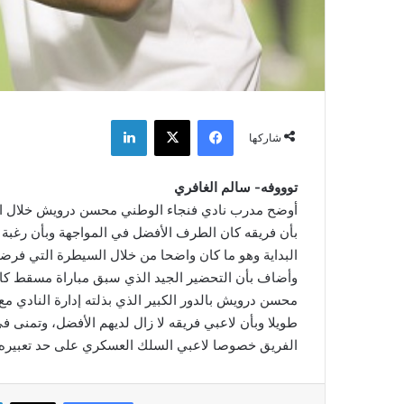
فيسبوك
‫X
لينكدإن
شاركها
توووفه- سالم الغافري
أوضح مدرب نادي فنجاء الوطني محسن درويش خلال الم
بأن فريقه كان الطرف الأفضل في المواجهة وبأن رغبة
البداية وهو ما كان واضحا من خلال السيطرة التي فرضه
وأضاف بأن التحضير الجيد الذي سبق مباراة مسقط كان ل
محسن درويش بالدور الكبير الذي بذلته إدارة النادي مع
طويلا وبأن لاعبي فريقه لا زال لديهم الأفضل، وتمنى ف
الفريق خصوصا لاعبي السلك العسكري على حد تعبيره.