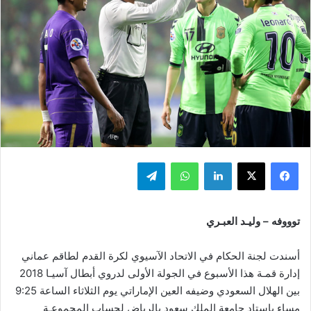
فيسبوك
‫X
لينكدإن
واتساب
تيلقرام
توووفه – وليـد العبـري
أسندت لجنة الحكام في الاتحاد الآسيوي لكرة القدم لطاقم عماني
إدارة قمـة هذا الأسبوع في الجولة الأولى لدروي أبطال آسيـا 2018
بين الهلال السعودي وضيفه العين الإماراتي يوم الثلاثاء الساعة 9:25
مساء بإستاد جامعة الملك سعود بالرياض لحساب المجموعـة