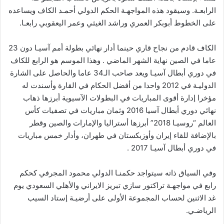
الرابعـة. وسيقود هذه المواجهـة الحكم الدولي أحمـد الكاف ويساعده
على الخطوط أبوبكر العمري وراشد الغيثي وعمر اليعقوبي رابعـا.
الكاف قادم من نجاح قاري حينما أدار نهائي بطولة أمم آسيـا دون 23
عاما في الصين نهاية الشهر الماضي . وهذا الموسم هو الرابع للكاف
في دوري أبطال آسيـا ويعد صاحب الـ34 عاما والحاصل على الشارة
الدوليـة في 2012 واحدا من أفضل الحكام في القارة وأسندت له
مؤخرا إدارة أقوى المباريات في البطولات الآسيوية أبرزها ذهاب
نهائي دوري أبطال آسيا 2016 وثمان مباريات في تصفيات كأس
العالم “روسيـا 2018” أبرزها أستراليا والإمارات والصين وقطر
بالإضافة للقاء إيران وأوزبكستان في طهران، وأدار خمس مباريات
في دوري أبطال آسيـا 2017 .
وفي السياق ذاته سيتواجد حكمنـا الدولي محمود المجرفي كحكم
رابع في مواجهـة تراكتور سازي تبريز الايراني والأهلي السعودي يوم
غد الاثنين لحساب المجموعة الأولى على أرضيـة إستاد السيب
الرياضـي.