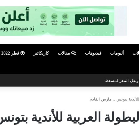
لات
ألبومات
فيديوهات
مقالات
كاريكاتير
قطر 2022
ي ونقل المقر لمسقط
أندية بتونس .. مارس القادم
ولة العربية للأندية بتونس