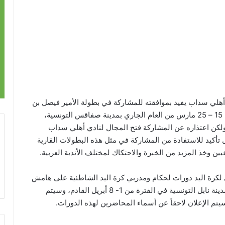
 أهلي سداب يفيد بموافقته للمشاركة في بطولة الأمير فيصل بن
فهد العربية الـ14 للأندية المقرر إقامتها خلال الفترة من 15 – 25 مارس من العام الجاري بمدينة صفاقس التونسية،
لكن اعتذاره عن المشاركة فتح المجال لنادي أهلي سداب
تأكيد للاستفادة من المشاركة في مثل هذه البطولات القارية
ن وخذ المزيد من الخبرة والاحتكاك لمختلف الأندية العربية.
 لكرة اليد دورات لحكام ومدربي كرة اليد الشاطئية على هامش
بطولة المنتخبات العربية للشباب المنتظر إقامتها في مدينة نابل التونسية في الفترة من 1- 8 أبريل القادم، وسيتم
يتم الإعلان لاحقاً عن أسماء المحاضرين لهذه الدورات.