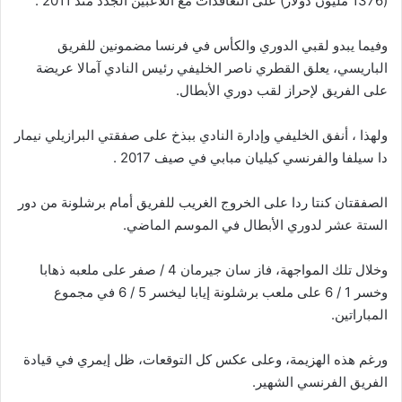
(1376 مليون دولار) على التعاقدات مع اللاعبين الجدد منذ 2011 .
وفيما يبدو لقبي الدوري والكأس في فرنسا مضمونين للفريق
الباريسي، يعلق القطري ناصر الخليفي رئيس النادي آمالا عريضة
على الفريق لإحراز لقب دوري الأبطال.
ولهذا ، أنفق الخليفي وإدارة النادي ببذخ على صفقتي البرازيلي نيمار
دا سيلفا والفرنسي كيليان مبابي في صيف 2017 .
الصفقتان كنتا ردا على الخروج الغريب للفريق أمام برشلونة من دور
الستة عشر لدوري الأبطال في الموسم الماضي.
وخلال تلك المواجهة، فاز سان جيرمان 4 / صفر على ملعبه ذهابا
وخسر 1 / 6 على ملعب برشلونة إيابا ليخسر 5 / 6 في مجموع
المباراتين.
ورغم هذه الهزيمة، وعلى عكس كل التوقعات، ظل إيمري في قيادة
الفريق الفرنسي الشهير.