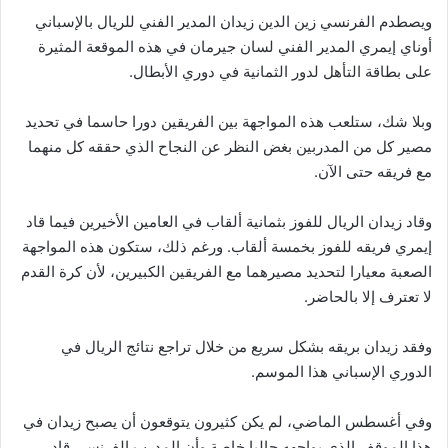
ويصطدم الفرنسي زين الدين زيدان المدير الفني للريال بالإسباني
أوناي إيمري المدير الفني لسان جيرمان في هذه الموقعة المثيرة
على بطاقة التأهل لدور الثمانية في دوري الأبطال.
وبلا شك، ستلعب هذه المواجهة بين الفريقين دورا حاسما في تحديد
مصير كل من المدربين بغض النظر عن النجاح الذي حققه كل منهما
مع فريقه حتى الآن.
وقاد زيدان الريال للفوز بثمانية ألقاب في العامين الأخيرين فيما قاد
إيمري فريقه للفوز بخمسة ألقاب. ورغم ذلك، ستكون هذه المواجهة
الصعبة معيارا لتحديد مصيرهما مع الفريقين الكبيرين، لأن كرة القدم
لا تعترف إلا بالحاضر.
وفقد زيدان بريقه بشكل سريع من خلال تراجع نتائج الريال في
الدوري الإسباني هذا الموسم.
وفي أغسطس الماضي، لم يكن كثيرون يتوقعون أن يصبح زيدان في
هذا الموقف الذي يواجهه حاليا خاصة وأن المدرب الفرنسي قاد