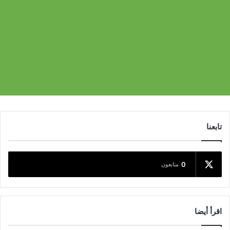
تابعنا
0
متابعون
اقرأ أيضا