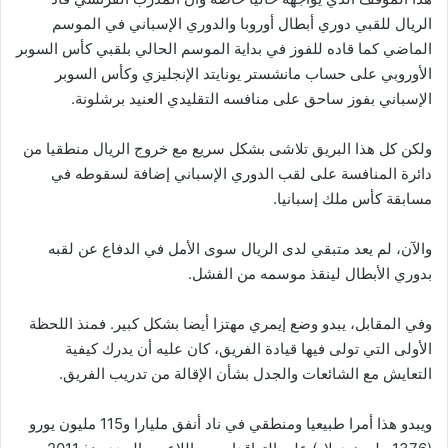
الريال للقبي دوري أبطال أوروبا والدوري الإسباني في الموسم
الماضي كما قاده للفوز في بداية الموسم الحالي بلقبي كأس السوبر
الأوروبي على حساب مانشستر يونايتد الإنجليزي وكأس السوبر
الإسباني بفوز ساحق على منافسه التقليدي العنيد برشلونة.
ولكن كل هذا البريق تلاشى بشكل سريع مع خروج الريال منطقيا من
دائرة المنافسة على لقب الدوري الإسباني إضافة لسقوطه في
مسابقة كأس ملك إسبانيا.
والآن، لم يعد متبقي لدى الريال سوى الأمل في الدفاع عن لقبه
بدوري الأبطال لينقذ موسمه من الفشل.
وفي المقابل، يبدو وضع إيمري مهتزا أيضا بشكل كبير. فمنذ اللحظة
الأولى التي تولى فيها قيادة الفريق، كان عليه أن يدرك كيفية
التعايش مع الشائعات والجدل بشأن الإقالة من تدريب الفريق.
ويبدو هذا أمرا طبيعيا ومنطقي في ناد أنفق مليارا و115 مليون يورو