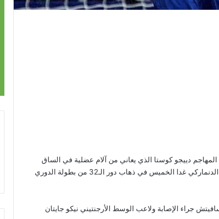
 المهاجم دييجو كوستا الذي يعاني من آلام عضلية في الساق
اليسرى من قائمة “الروخيبلانكوس” لمواجهة كوبنهاجن الدنماركي غدا الخميس في ذهاب دور الـ32 من بطولة الدوري
افيتش جراء الإصابة ولاعب الوسط الأرجنتيني نيكو جايتان