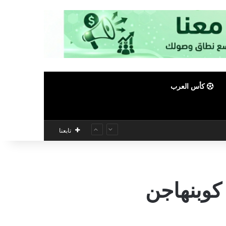
كأس العرب
تابعنا
 كوبنهاجن