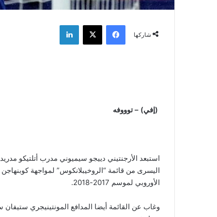
فيسبوك
‫X
لينكدإن
شاركها
(إفي) – توووفه
استبعد الأرجنتيني دييجو سيميوني مدرب أتلتيكو مدريد
الأوروبي لموسم 2017-2018.
وغاب عن القائمة أيضا المدافع المونتينيجري ستيفان س