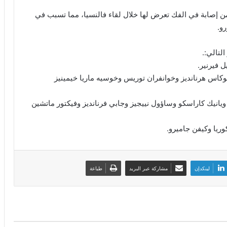
من إصابة في الفك تعرض لها خلال لقاء فالنسيا، مما تسبب في
و.
 فيرنير.
كاس هرنانديز وخوانفران توريس وخوسيه ماريا خيمينيز
يك كاراسكو وساؤول نييجيز وجابي فرنانديز وفيكتور ماتشين
ريا وكيفن جاميرو.
لينكدإن
مشاركة عبر البريد
طباعة