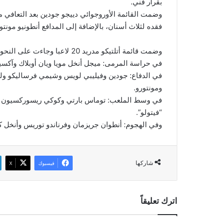
بقرار فني.
وضمت القائمة الأوروجوائي دييجو جودين بعد التعافي 
فقده لثلاث أسنان، بالإضافة إلى المدافع أنطونيو مونتور
وضمت قائمة أتلتيكو مدريد 20 لاعبا وجاءت على النحو التالي:.
في حراسة المرمى: ميجل أنخل مويا ويان أوبلاك وآكسيل
في الدفاع: جودين وفيليبي لويس وشيمي فرساليكو ولو
ومونتورو.
في وسط الملعب: توماس بارتي وكوكي ريسوركسيون ويان
“فيتولو”.
وفي الهجوم: أنطوان جريزمان وفرناندو توريس وأنخل كو
شاركها
فيسبوك
‫X
اترك تعليقاً