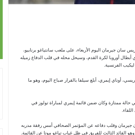
اريس سان جيرمان اليوم الأربعاء، على ملعب سانتياغو برنابيو،
 أبطال أوروبا لكرة القدم، وسيحل محله في قلب الدفاع زميله
ليكيب الفرنسية.
سي، أوناي إيمري، أبلغ سيلفا بالقرار صباح اليوم، وهو ما
ي حالة ممتازة وكان ضمن قائمة إيمري لمباراة تولوز في
للقاء.
ن جيرمان وقلب دفاعه عن المؤتمر الصحافي أمس رفقة مدربه
وهو القائد الثالث للفريق في ظل غياب تياغو موتا عن القائمة.