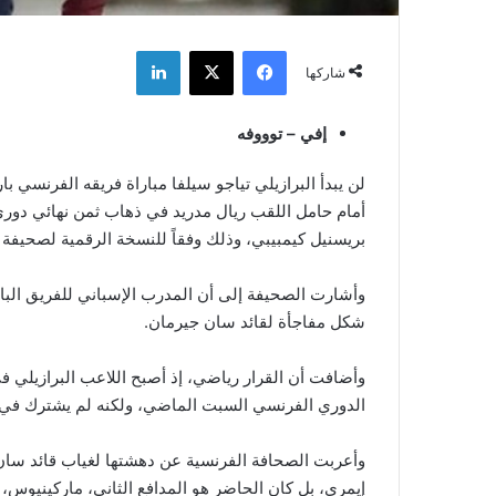
فيسبوك
‫X
لينكدإن
شاركها
إفي – توووفه
لن يبدأ البرازيلي تياجو سيلفا مباراة فريقه الفرنسي ب
أمام حامل اللقب ريال مدريد في ذهاب ثمن نهائي دوري
بريسنيل كيمبيبي، وذلك وفقاً للنسخة الرقمية لصحيفة 
وأشارت الصحيفة إلى أن المدرب الإسباني للفريق الباري
شكل مفاجأة لقائد سان جيرمان.
وأضافت أن القرار رياضي، إذ أصبح اللاعب البرازيلي ف
الدوري الفرنسي السبت الماضي، ولكنه لم يشترك في ا
وأعربت الصحافة الفرنسية عن دهشتها لغياب قائد سا
إيمري، بل كان الحاضر هو المدافع الثاني، ماركينيوس، 