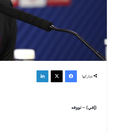
فيسبوك
‫X
لينكدإن
شاركها
(إفي) – تووفه