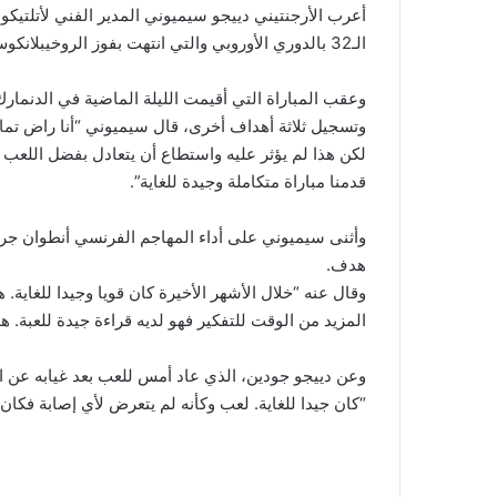
أعرب الأرجنتيني دييجو سيميوني المدير الفني لأتلتيكو
الـ32 بالدوري الأوروبي والتي انتهت بفوز الروخيبلانكوس (1-4) مبرزا دور اللعب الجماعي في اللقاء.
وعقب المباراة التي أقيمت الليلة الماضية في الدنمارك 
وتسجيل ثلاثة أهداف أخرى، قال سيميوني “أنا راض تما
لكن هذا لم يؤثر عليه واستطاع أن يتعادل بفضل اللعب ا
قدمنا مباراة متكاملة وجيدة للغاية”.
وأثنى سيميوني على أداء المهاجم الفرنسي أنطوان ج
هدف.
وقال عنه “خلال الأشهر الأخيرة كان قويا وجيدا للغاية.
المزيد من الوقت للتفكير فهو لديه قراءة جيدة للعبة. هو
وعن دييجو جودين، الذي عاد أمس للعب بعد غيابه عن ا
“كان جيدا للغاية. لعب وكأنه لم يتعرض لأي إصابة فكان 