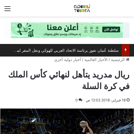
الق
سلطنة عُمان تفوز برئاسة الاتحاد العربي للهوكي ونقل المقر لمسقط
الرئيسية
/
الأخبار العالمية
/
أخبار دولية أخرى
ريال مدريد يتأهل لنهائي كأس الملك
في كرة السلة
18 فبراير، 2018 12:02 ص
0