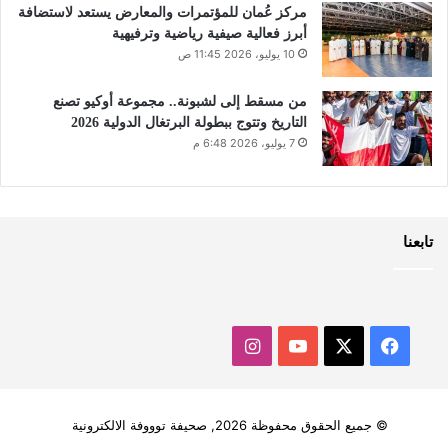
مركز عُمان للمؤتمرات والمعارض يستعد لاستضافة
أبرز فعالية صيفية رياضية وترفيهية
10 يوليو، 2026 11:45 ص
من مسقط إلى لشبونة.. مجموعة أوكيو تصنع
التاريخ وتتوج ببطولة البرتغال الدولية 2026
7 يوليو، 2026 6:48 م
تابعنا
‫X
فيسبوك
‫YouTube
انستقرام
© جميع الحقوق محفوظة 2026, صحيفة توووفة الالكترونية