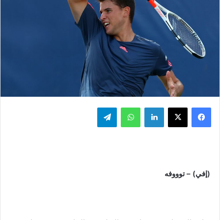
فيسبوك
‫X
لينكدإن
واتساب
تيلقرام
(إفي) – توووفه