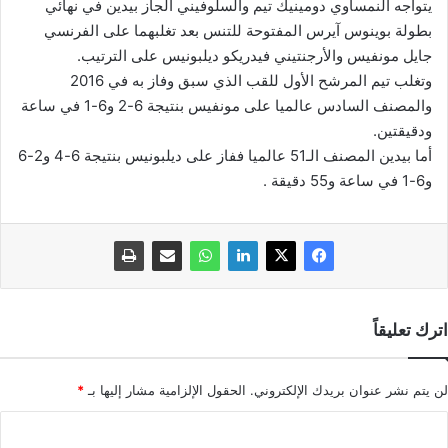
يتواجه النمساوي دومينيك تيم والسلوفيني الجاز بيدين في نهائي
بطولة بوينوس آيرس المفتوحة للتنس بعد تغلبهما على الفرنسي
جايل مونفيس والأرجنتيني فيدريكو ديلبونيس على الترتيب.
وتغلب تيم المرشح الأول للقب الذي سبق وفاز به في 2016
والمصنف السادس عالميا على مونفيس بنتيجة 6-2 و6-1 في ساعة
ودقيقتين.
أما بيدين المصنف الـ51 عالميا ففاز على ديلبونيس بنتيجة 6-4 و2-6
و6-1 في ساعة و55 دقيقة .
اترك تعليقاً
لن يتم نشر عنوان بريدك الإلكتروني.
الحقول الإلزامية مشار إليها بـ
*
ا