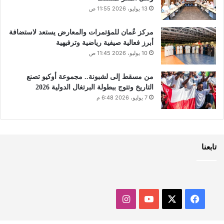
13 يوليو، 2026 11:55 ص
مركز عُمان للمؤتمرات والمعارض يستعد لاستضافة
أبرز فعالية صيفية رياضية وترفيهية
10 يوليو، 2026 11:45 ص
من مسقط إلى لشبونة.. مجموعة أوكيو تصنع
التاريخ وتتوج ببطولة البرتغال الدولية 2026
7 يوليو، 2026 6:48 م
تابعنا
‫X
فيسبوك
‫YouTube
انستقرام