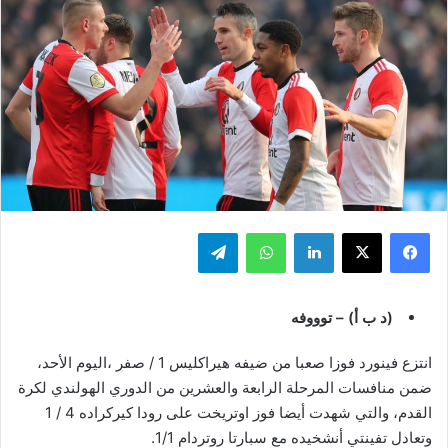
فيسبوك
‫X
لينكدإن
واتساب
تيلقرام
(د ب أ) – توووفه
انتزع فينورد فوزا صعبا من ضيفه هيراكليس 1 / صفر ،اليوم الأحد،
ضمن منافسات المرحلة الرابعة والعشرين من الدوري الهولندي لكرة
القدم، والتي شهدت أيضا فوز اوتريخت على رودا كيركراده 4 / 1
وتعادل تفينتي أنشخيده مع سبارتا روتردام 1/1.