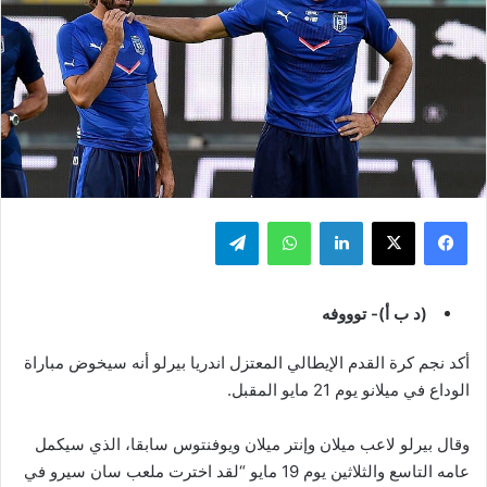
فيسبوك
‫X
لينكدإن
واتساب
تيلقرام
(د ب أ)- توووفه
أكد نجم كرة القدم الإيطالي المعتزل اندريا بيرلو أنه سيخوض مباراة
الوداع في ميلانو يوم 21 مايو المقبل.
وقال بيرلو لاعب ميلان وإنتر ميلان ويوفنتوس سابقا، الذي سيكمل
عامه التاسع والثلاثين يوم 19 مايو “لقد اخترت ملعب سان سيرو في