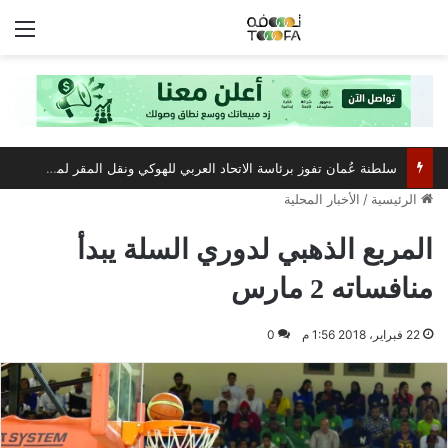
الق
سلطنة عُمان تفوز برئاسة الاتحاد العربي للهوكي ونقل المقر لمسقط
الرئيسية
/
الأخبار المحلية
المربع الذهبي لدوري السلة يبدأ
منافساته 2 مارس
22 فبراير، 2018 1:56 م
0