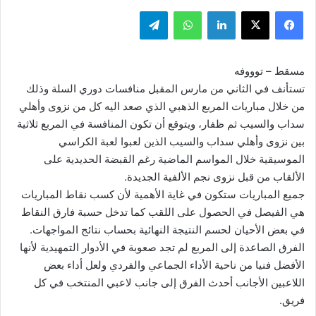
فيسبوك
‫X
لينكدإن
واتساب
تيلقرام
مسقط – توووفه
تستأنف في الثاني من مارس المقبل منافسات دوري السلة وذلك
من خلال مباريات المربع الذهبي الذي صعد اليه كل من نزوى وأهلي
سداب والسيب ثم ظفار، ويتوقع أن تكون المنافسة في المربع ثلاثية
بين نزوى وأهلي سداب والسيب الذين لعبوا لعبة الكراسي
الموسيقية خلال المواسم الماضية رغم القبضة الحديدية على
الألقاب من قبل نزوى نجم الألفية الجديدة.
جميع المباريات ستكون في غاية الأهمية لأن كسب نقاط المباريات
هي الفيصل في الحصول على اللقب كما تدخل حسبة فارق النقاط
في بعض الأحيان لحسم النتيجة النهائية بحساب نتائج المواجهات.
الفرق الصاعدة إلى المربع لم تجد صعوبة في الأدوار التمهيدية لأنها
الأفضل فنيا من ناحية الأداء الجماعي والفردي ولعل أداء بعض
اللاعبين الأجانب أحدث الفرق إلى جانب لاعبي المنتخب في كل
فريق.