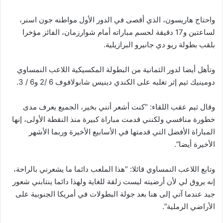
واحتاج هاريسون، الذي أقصى في الدور الأول مواطنه جون اسنر،
لساعتين و17 دقيقة لحسم مباراته أمام شوارزمان، الفائز مؤخرا
بلقب بطولة ريو دي جانيرو البرازيلية.
وتأهل أيضا لدور الثمانية من البطولة المكسيكية اللاعب النمساوي
دومينيك ثيم إثر تغلبه على الكندي دينيس شابولافوف 6 /2 و6 / 3.
وقال ثيم عقب اللقاء: “كنت أشعر أنني بخير، الجميع يعرف مدى
خطورة منافسي ولكنني قدمت مباراة كبيرة منذ النقطة الأولى، إنها
المباراة الأفضل التي قدمتها في الأسابيع الأخيرة وربما الأشهر
الأخيرة أيضا”.
وتابع اللاعب النمساوي قائلا: “هذا الملعب دائما ما يشعرني بالراحة،
إنه يروق لي لأن أرضيته ليست زلقة للغاية ولهذا دائما ينتابني شعور
جيد عندما آتي إلى هنا بعد جولة البطولات في أمريكا الجنوبية على
الأراضي الرملية”.