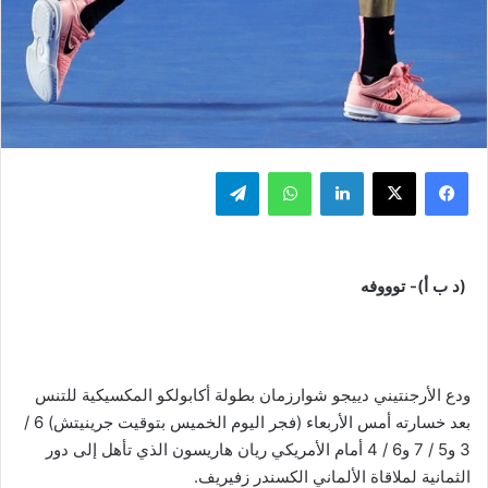
فيسبوك
‫X
لينكدإن
واتساب
تيلقرام
(د ب أ)- توووفه
ودع الأرجنتيني دييجو شوارزمان بطولة أكابولكو المكسيكية للتنس
بعد خسارته أمس الأربعاء (فجر اليوم الخميس بتوقيت جرينيتش) 6 /
3 و5 / 7 و6 / 4 أمام الأمريكي ريان هاريسون الذي تأهل إلى دور
الثمانية لملاقاة الألماني الكسندر زفيريف.