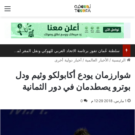
الق
سلطنة عُمان تفوز برئاسة الاتحاد العربي للهوكي ونقل المقر لمسقط
الرئيسية
/
الأخبار العالمية
/
أخبار دولية أخرى
شوارزمان يودع أكابولكو وثيم ودل
بوترو يصطدمان في دور الثمانية
1 مارس، 2018 12:29 م
0