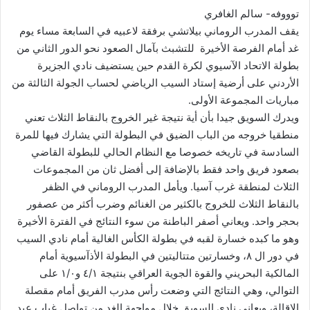
توووفه- سالم الغافري
يقف المدرب الروماني بيلاتشي برفقة لاعبيه في السابعة مساء يوم
غد أمام الفرصة الأخيرة للتشبث بآمال الصعود نحو الدور الثاني من
بطولة الاتحاد الآسيوي لكرة القدم حين يستضيف نادي الجزيرة
الأردني على أرضية إستاد السيب الرياضي لحساب الجولة الثالثة من
مباريات المجموعة الأولى.
ويدرك السويق جيدا بأن أية نتيجة غير الخروج بالنقاط الثلاث تعني
منطقيا خروجه من الباب الضيق في البطولة التي يشارك فيها للمرة
السادسة في تاريخه خصوصا مع النظام الحالي للبطولة القاضي
بصعود فريق واحد فقط بالإضافة إلى أفضل ثان من المجموعات
الثلاث لمنطقة غرب آسيا. ويأمل المدرب الروماني في الظفر
بالنقاط الثلاث للخروج بالكثير من الغنائم وضرب أكثر من عصفور
بحجر واحد. ويعاني أصفر الباطنة من سوء النتائج في الفترة الأخيرة
وهو ما كبده خسارة لقبه في بطولة الكأس الغالية أمام نادي السيب
في دور ال ٨، وخسارتين متتاليتين في البطولة الأذآسيوية أمام
المالكية البحريني والقوة الجوية العراقي بنتيجة ٤/١ و١/٠ على
التوالي، وهي النتائج التي وضعت رأس مدرب الفريق أمام مقصلة
الإقالة، ويعاني نادي السويق خلال مواجهة الغد من تواصل غياب عبد