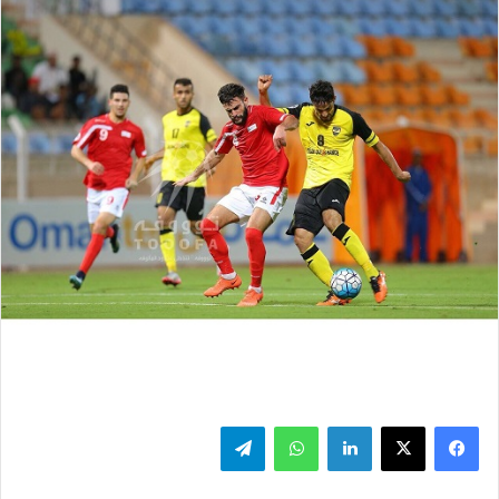
فيسبوك
‫X
لينكدإن
واتساب
تيلقرام