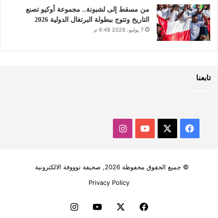
من مسقط إلى لشبونة.. مجموعة أوكيو تصنع
التاريخ وتتوج ببطولة البرتغال الدولية 2026
7 يوليو، 2026 6:48 م
تابعنا
‫X
فيسبوك
‫YouTube
انستقرام
© جميع الحقوق محفوظة 2026, صحيفة توووفة الالكترونية
Privacy Policy
فيسبوك
‫X
‫YouTube
انستقرام