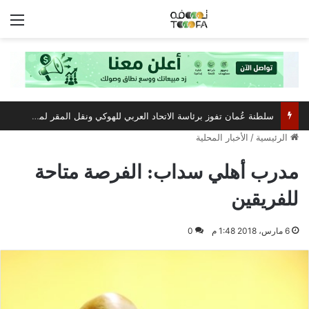
الق
سلطنة عُمان تفوز برئاسة الاتحاد العربي للهوكي ونقل المقر لمسقط
الرئيسية
/
الأخبار المحلية
مدرب أهلي سداب: الفرصة متاحة
للفريقين
6 مارس، 2018 1:48 م
0