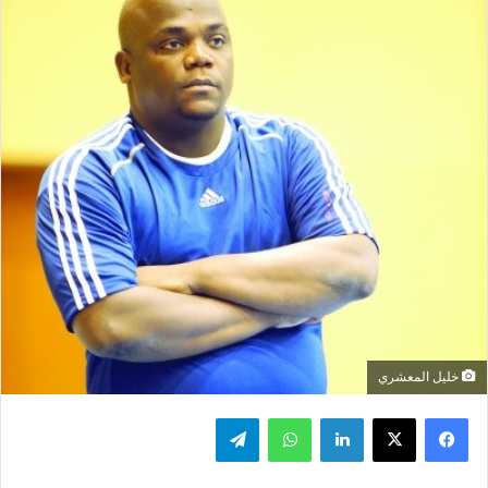
خليل المعشري
فيسبوك
‫X
لينكدإن
واتساب
تيلقرام