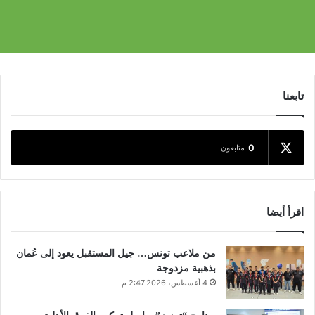
تابعنا
0
متابعون
اقرأ أيضا
من ملاعب تونس… جيل المستقبل يعود إلى عُمان
بذهبية مزدوجة
4 أغسطس، 2026 2:47 م