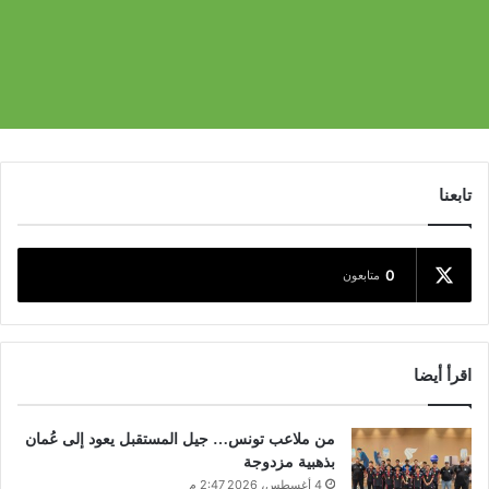
تابعنا
0
متابعون
اقرأ أيضا
من ملاعب تونس… جيل المستقبل يعود إلى عُمان
بذهبية مزدوجة
4 أغسطس، 2026 2:47 م