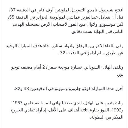
افتتح شيجيوك نامدي التسجيل لماونتين أوف فاير في الدقيقة 37،
قبل أن يتعادل عبدالعزيز عماشي لمولودية الجزائر في الدقيقة 55،
لكن مونسورو أولاوال منح الفوز لأصحاب الأرض بتسجيله الهدف
الثاني قبل النهاية بست دقائق.
وفي اللقاء الآخر بين الوفاق وادوانا ستارز، جاء هدف المباراة الوحيد
عن طريق سام آدامز في الدقيقة 72.
وتلقى الهلال السوداني خسارة موجعة صفر / 2 أمام مضيفه توجو
بور.
أحرز هدفا المباراة كوكو جازوزو وسيونو في الدقيقتين 43 و82.
وبات يتعين على الهلال، الذي صعد لنهائي المسابقة عامي 1987
و1992، الفوز بفارق ثلاثة أهداف على الأقل، إذ أراد تفادي الخروج
المبكر من البطولة.