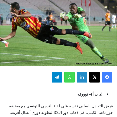
فيسبوك
‫X
لينكدإن
واتساب
تيلقرام
(د ب أ)- توووفه
فرض التعادل السلبي نفسه على لقاء الترجي التونسي مع مضيفه
جورماهيا الكيني، في ذهاب دور الـ32 لبطولة دوري أبطال أفريقيا