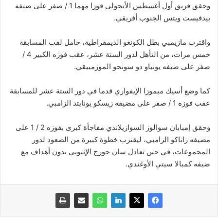
وحقق فريق أول أغسطس الأنجولي فوزا مهما 1 / صفر على ضيفه
بيدفيست ويتس الجنوب أفريقي.
واقترب مازيمبي بطل الكونغو الديمقراطية، حامل لقب المسابقة
خمس مرات، من التأهل لدور الستة عشر، عقب فوزه الكبير 4 /
صفر على ضيفه يونياو دو سونجو الموزمبيقي.
كما وضع أسيك ميموزا الإيفواري قدما في دور الستة عشر للمسابقة
عقب فوزه 1 / صفر على مضيفه زيسكو يونايتد الزامبي.
وحقق إمبابان سوالوز السوازيلاندي مفاجأة كبرى بفوزه 2 / 1 على
مضيفه زاناكو الزامبي، ليقترب خطوة كبيرة من الصعود لدور
المجموعات، في حين تعادل سان جورج الإثيوبي بدون أهداف مع
ضيفه كمبالا سيتي الأوغندي.