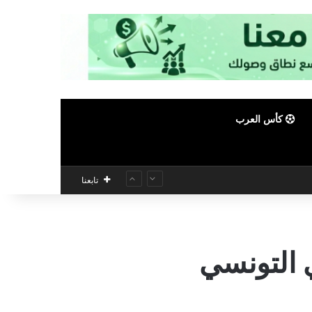
كأس العرب
تابعنا
 التونسي