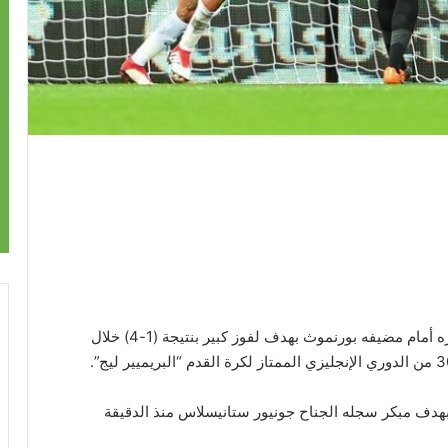
اقتنص توتنهام هوتسبر ثلاث نقاط ثمينة بعدما قلب تأخره أمام مضيفه بورنموث بهدف لفوز كبير بنتيجة (1-4) خلال
هدف مبكر سجله الجناح جونيور ستانيسلاس منذ الدقيقة