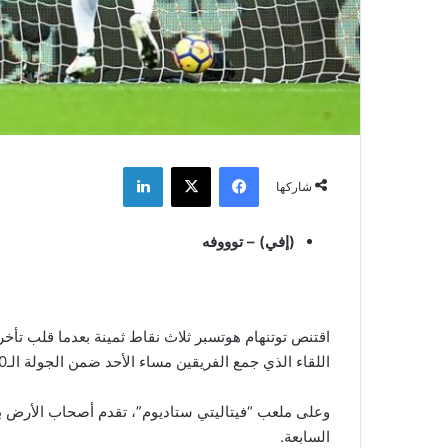
فيسبوك
‫X
لينكدإن
شاركها
(إفي) – توووفه
اللقاء الذي جمع الفريقين مساء الأحد ضمن الجولة الـ30 من الدوري الإنجليزي الممتاز لكرة القدم “البريميير ليج”.
وعلى ملعب “فيتاليتي ستاديوم”، تقدم أصحاب الأرض ب
السابعة.