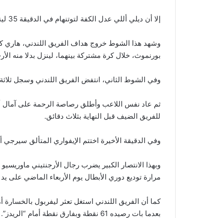
إلا أن ديلي أللي عدل الكفة لتوتنهام في الدقيقة 35 لينتهي الشوط بهدف في كل شبكة.
وشهد هذا الشوط خروج هداف الفريق اللندني، هاري ك
بورنموث، خلال كرة مشتركة بينهما، لينزل بدلا منه الأرجن
وفي الشوط الثاني، انتفض الفريق اللندني وسجل ثلاثة
ثم عاد نفس اللاعب وأطلق رصاصة الرحمة على آمال 
للفريق الضيف قبل النهاية بثلاث دقائق.
وفي الدقيقة الأخيرة اختتم الإيفواري المتألق سيرجي أور
وبهذا الانتصار الكبير يضرب رجال الأرجنتيني ماوريسي
مرارة توديع دوري الأبطال يوم الأربعاء الماضي على يد يو
بعدما بات رصيده 61 نقطة وبفارق نقطة أمام “الريدز”.