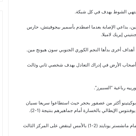
ين، بداعي الإصابة بعدما اصطدم بأسمير بيجوفيتش، حارس
تيني إيريك لاميلا.
 أهداف أخرى بدأها النجم الكوري الجنوبي سون هيونج مين.
أصحاب الأرض في إدراك التعادل بهدف شخصي ثاني وثالث
ييه رباعية “السبيرز”.
و بوكيتينو أكثر من عصفور بحجر حيث استطاعوا سريعا نسيان
فنتوس الإيطالي بالخسارة أمام جماهيرهم بنتيجة (1-2).
كما أن الفريق اللندني استغل تعثر ليفربول بالخسارة أمام مانشستر يونايتد (2-1) بالأمس لينقض على المركز الثالث