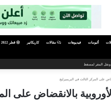
لات
ألبومات
فيديوهات
مقالات
كاريكاتير
قطر 2022
ي ونقل المقر لمسقط
قضاض على المركز الثالث في البريميرليج
الأوروبية بالانقضاض على ال