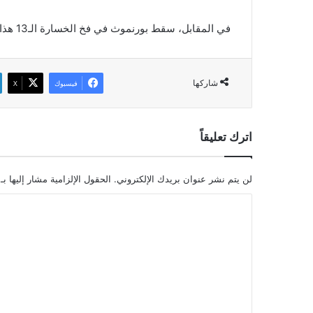
في المقابل، سقط بورنموث في فخ الخسارة الـ13 هذا الموسم ليتجمد رصيده عند 33 نقطة في المركز الثاني عشر.
شاركها
فيسبوك
‫X
اترك تعليقاً
لن يتم نشر عنوان بريدك الإلكتروني.
الحقول الإلزامية مشار إليها بـ
ا
ل
ت
ع
ل
ي