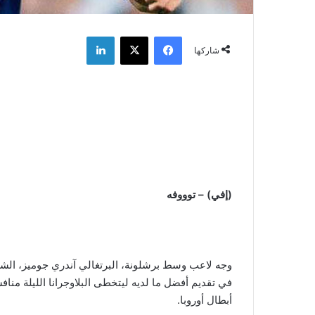
فيسبوك
‫X
لينكدإن
شاركها
(إفي) – توووفه
وجه لاعب وسط برشلونة، البرتغالي آندري جوميز، الشكر
في تقديم أفضل ما لديه ليتخطى البلاوجرانا الليلة منا
أبطال أوروبا.