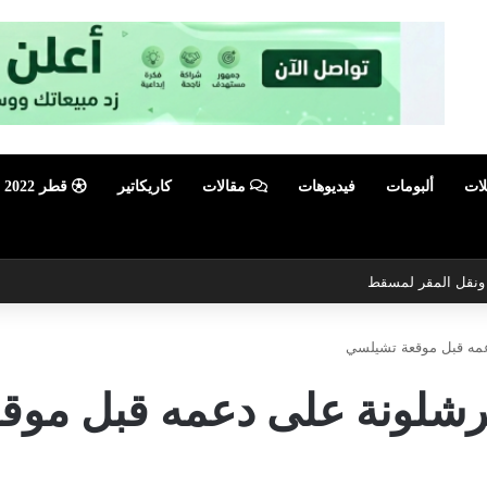
لات
ألبومات
فيديوهات
مقالات
كاريكاتير
قطر 2022
ي ونقل المقر لمسقط
عمه قبل موقعة تشيلسي
رشلونة على دعمه قبل موق