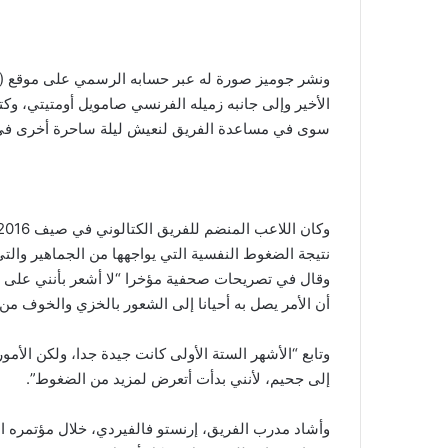
ونشر جوميز صورة له عبر حسابه الرسمي على موقع (إن
الأخير وإلى جانبه زميله الفرنسي صامويل أومتيتي، وكت
سوى في مساعدة الفريق لنعيش ليلة ساحرة أخرى في كام
نتيجة الضغوط النفسية التي يواجهها من الجماهير والت
وقال في تصريحات صحفية مؤخرا “لا أشعر بأنني على ن
أن الأمر يصل به أحيانا إلى الشعور بالخزي والخوف م
وتابع “الأشهر الستة الأولى كانت جيدة جدا، ولكن الأمور
إلى جحيم، لأنني بدأت أتعرض لمزيد من الضغوط”.
وأشاد مدرب الفريق، إرنستو فالفيردي، خلال مؤتمره ا