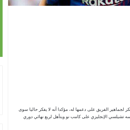
 لجماهير الفريق على دعمها له، مؤكدا أنه لا يفكر حاليا سوى
فسه تشيلسي الإنجليزي على كامب نو ويتأهل لربع نهائي دوري