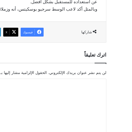
عن استعداده للمستقبل بشكل أفضل.
وبالمثل أكد لاعب الوسط سرجيو بوسكيتس، أنه وزملائه 
شاركها
فيسبوك
‫X
اترك تعليقاً
لن يتم نشر عنوان بريدك الإلكتروني.
الحقول الإلزامية مشار إليها بـ
ا
ل
ت
ع
ل
ي