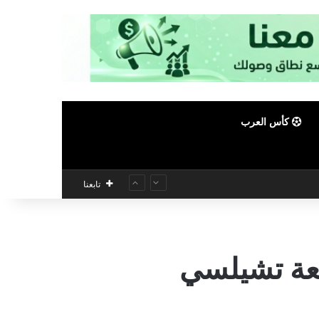
كأس العرب
تابعنا
عة تشيلسي