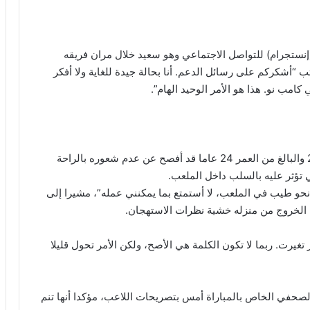
ستجرام) للتواصل الاجتماعي وهو سعيد خلال مران فريقه
ب “أشكركم على رسائل الدعم. أنا بحالة جيدة للغاية ولا أفكر
ب نو. هذا هو الأمر الوحيد الهام”.
وكان اللاعب المنضم للفريق الكتالوني في صيف 2016 والبالغ من العمر 24 عاما قد أفصح عن عدم شعوره بالراحة
ي تؤثر عليه بالسلب داخل الملعب.
حو طيب في الملعب، لا أستمتع بما يمكنني عمله”، مشيرا إلى
ن الخروج من منزله خشية نظرات الاستهجان.
 تغيرت. ربما لا تكون الكلمة هي الأصح، ولكن الأمر تحول قليلا
لصحفي الخاص بالمباراة أمس بتصريحات اللاعب، مؤكدا أنها تنم