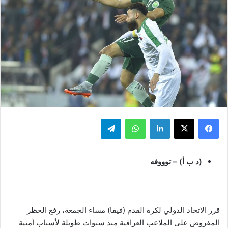
فيسبوك
‫X
لينكدإن
واتساب
تيلقرام
(د ب أ) – توووفه
قرر الاتحاد الدولي لكرة القدم (فيفا) مساء الجمعة، رفع الحظر
المفروض على الملاعب العراقية منذ سنوات طويلة لأسباب أمنية