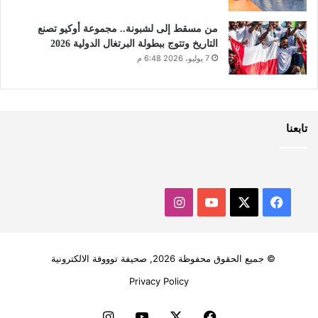
من مسقط إلى لشبونة.. مجموعة أوكيو تصنع
التاريخ وتتوج ببطولة البرتغال الدولية 2026
7 يوليو، 2026 6:48 م
تابعنا
‫X
فيسبوك
‫YouTube
انستقرام
© جميع الحقوق محفوظة 2026, صحيفة توووفة الالكترونية
Privacy Policy
فيسبوك
‫X
‫YouTube
انستقرام