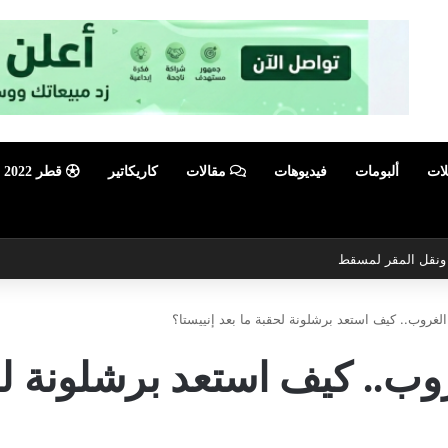
لات
ألبومات
فيديوهات
مقالات
كاريكاتير
قطر 2022
أبرز فعالية صيفية رياضية وترفيهية
روب.. كيف استعد برشلونة لحقبة ما بعد إنييستا؟
.. كيف استعد برشلونة لحقب