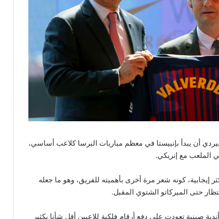
لفيردي أن يبدأ بإنييستا في معظم مباريات البرسا كلاعب أساسي،
ثر إيجابية، كونه شعر مرة أخرى بأهميته للفريق، وهو ما جعله
تظار حتى الميركاتو الشتوي المقبل.
ية صينية تعودت على دفع أرقام فلكية للاعبين أقل شأنا بكثير