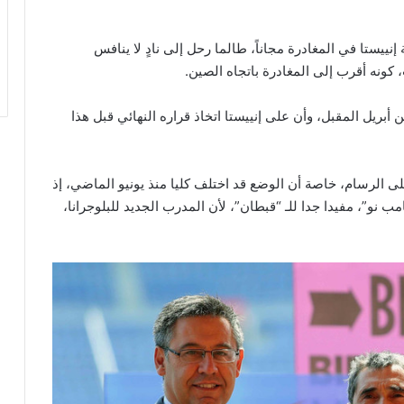
إنييستا في المغادرة مجاناً، طالما رحل إلى نادٍ لا ينافس
 كونه أقرب إلى المغادرة باتجاه الصين.
“ماركا” أكدت أيضا أن هذا البند، سارٍ حتى الـ 30 من أبريل المقبل، وأن على إنييستا اتخاذ قراره النهائي قبل هذا
لى الرسام، خاصة أن الوضع قد اختلف كليا منذ يونيو الماضي، إذ
 نو”، مفيدا جدا للـ “قبطان”، لأن المدرب الجديد للبلوجرانا،