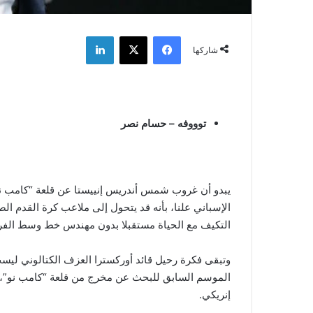
فيسبوك
‫X
لينكدإن
شاركها
توووفه – حسام نصر
يبدو أن غروب شمس أندريس إنييستا عن قلعة “كامب نو
الإسباني علنا، بأنه قد يتحول إلى ملاعب كرة القدم الصي
التكيف مع الحياة مستقبلا بدون مهندس خط وسط الفر
وتبقى فكرة رحيل قائد أوركسترا العزف الكتالوني ليست 
الموسم السابق للبحث عن مخرج من قلعة “كامب نو”، ب
إنريكي.