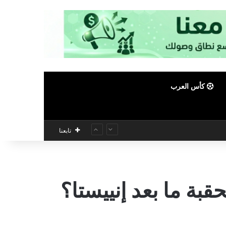
كأس العرب
تابعنا
ة ما بعد إنييستا؟