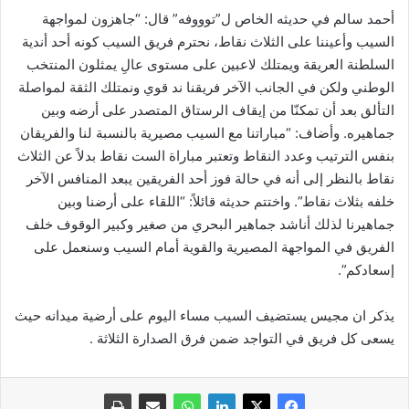
أحمد سالم في حديثه الخاص ل”توووفه” قال: “جاهزون لمواجهة
السيب وأعيننا على الثلاث نقاط، نحترم فريق السيب كونه أحد أندية
السلطنة العريقة ويمتلك لاعبين على مستوى عالِ يمثلون المنتخب
الوطني ولكن في الجانب الآخر فريقنا ند قوي ونمتلك الثقة لمواصلة
التألق بعد أن تمكنّا من إيقاف الرستاق المتصدر على أرضه وبين
جماهيره. وأضاف: “مباراتنا مع السيب مصيرية بالنسبة لنا والفريقان
بنفس الترتيب وعدد النقاط وتعتبر مباراة الست نقاط بدلاً عن الثلاث
نقاط بالنظر إلى أنه في حالة فوز أحد الفريقين يبعد المنافس الآخر
خلفه بثلاث نقاط”. واختتم حديثه قائلاً: “اللقاء على أرضنا وبين
جماهيرنا لذلك أناشد جماهير البحري من صغير وكبير الوقوف خلف
الفريق في المواجهة المصيرية والقوية أمام السيب وسنعمل على
إسعادكم”.
يذكر ان مجيس يستضيف السيب مساء اليوم على أرضية ميدانه حيث
يسعى كل فريق في التواجد ضمن فرق الصدارة الثلاثة .