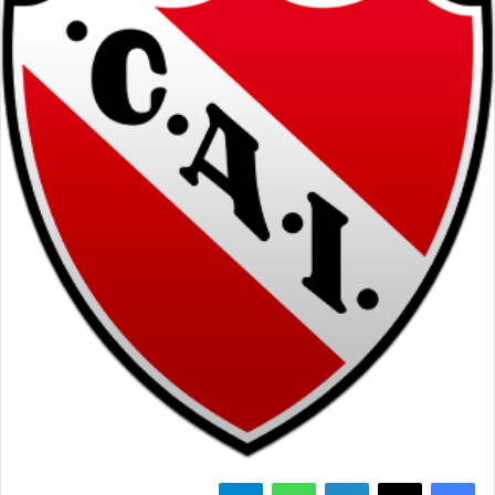
فيسبوك
‫X
لينكدإن
واتساب
تيلقرام