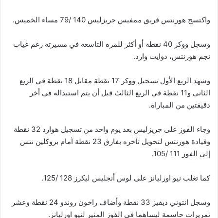
واكتسح هورنتس فريق ممفيس جريزليس 140 /79 مساء الخميس.
وسجل ووكر 40 نقطة أو أكثر للمرة التاسعة في مسيرته رغم غياب
نجم هورنتس، دوايت وارد.
وشهد الربع الأول تسجيل ووكر 17 نقطة مقابل 18 نقطة في الربع
الثاني و11 نقطة في الربع الثالث قبل أن يتم استبداله في أخر
دقيقتين من المباراة.
وجاء الفوز على جريزليس بعد يوم واحد من تسجيل هوارد 32 نقطة
وقيادة هورنتس لتحويل تأخره بفارق 23 نقطة أمام بروكلين نتس
إلى الفوز 111 /105.
كما تغلب نيو اورليانز على لوس أنجليس ليكرز 128 /125.
وسجل انتوني ديفيز 33 نقطة وأضاف راخون روندو 24 نقطة وعشر
تمريرات حاسمة ليساهما في الفوز المثير لنيو اورليانز.