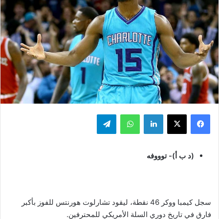
فيسبوك
‫X
لينكدإن
واتساب
تيلقرام
(د ب أ)- توووفه
سجل كيمبا ووكر 46 نقطة، ليقود تشارلوت هورنتس للفوز بأكبر
فارق في تاريخ دوري السلة الأمريكي للمحترفين.