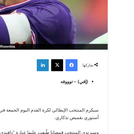
فيسبوك
‫X
لينكدإن
شاركها
(إفي) – توووفه
سيكرم المنتخب الإيطالي لكرة القدم اليوم الجمعة في م
أستوري بقميص تذكاري.
وسيرتدي المنتخب قمصانا طُبعت عليها عبارة “دافيدي. دا