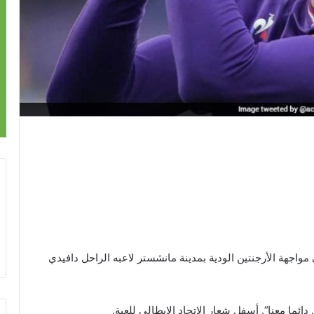
واجهة الأرجنتين الودية بمدينة مانشستر لاعبه الراحل دافيدي
ئما معنا”. أسفل شعار الاتحاد الإيطالي للعبة.