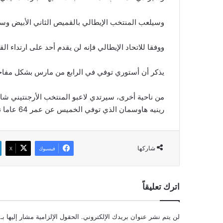
وسيلعب المنتخب الإيطالي بالقميص الثاني الأبيض وس
ووفقا للاتحاد الإيطالي فإنه لن يقدم أحد على ارتداء القميص رقم 13 الخاص بلاعب نادي ف
يذكر أن أستوري توفي في الرابع من مارس بشكل مفاجئ 
من ناحية أخرى، سيرتدي لاعبو المنتخب الأرجنتيني شا
رينيه هاوسمان الذي توفي الخميس عن عمر 64 عاما نتيجة لإصابته بسرطان اللسان.
شاركها
فيسبوك
‫X
اترك تعليقاً
لن يتم نشر عنوان بريدك الإلكتروني.
الحقول الإلزامية مشار إليها بـ