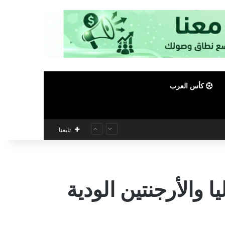
كأس العرب
تابعنا
والأرجنتين الودية