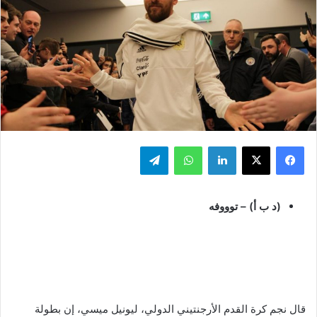
فيسبوك
‫X
لينكدإن
واتساب
تيلقرام
(د ب أ) – توووفه
قال نجم كرة القدم الأرجنتيني الدولي، ليونيل ميسي، إن بطولة