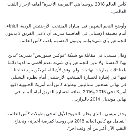
كأس العالم 2018 بروسيا هي “الفرصة الأخيرة” أمامه لإحراز اللقب
العالمي.
وأوضح النجم الشهير، قبل مباراة المنتخب الأرجنتيني الودية، الثلاثاء،
أمام مضيفه الإسباني في العاصمة مدريد، أن لاعبي الفريق لا يدينون
للجماهير بأي شيء وإنما يدينون لأنفسهم بلقب كأس العالم.
وقال ميسي، في مقابلة مع شبكة “فوكس سبورتس” بمدريد: “ندين
بهذا لأنفسنا. ولا ندين للجماهير بأي شيء. نقدم أقصى ما لدينا دائما.
بلغنا ثلاث مباريات نهائيات ولم نوفق لأن الله لم يكن يريد نجاحنا
فيها” في إشارة لخسارة المنتخب الأرجنتيني أمام نظيره التشيلي
في نهائي نسختين متتاليتين ببطولة كأس أمم أمريكا الجنوبية (كوبا
أمريكا) في 2015 و2016 إضافة لخسارة الفريق أمام ألمانيا في
نهائي مونديال 2014 بالبرازيل.
وحذر ميسي ، الذي يحلم بالتتويج الأول له في بطولات كأس العالم، :
“نتعامل مع كأس العالم 2018 في روسيا كفرصة أخيرة ، ونحتاج
اللقب الآن أكثر من أي وقت آخر”.