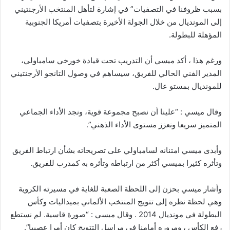
بسبب ظروفنا في التصفيات” في إشارة لتأهل المنتخب الأرجنتيني
إلى المونديال من خلال الجولة الأخيرة بتصفيات أمريكا الجنوبية
المؤهلة للبطولة.
ورغم هذا ، أكد ميسي أن التدريب تحت قيادة خورخي سامباولي،
المدير الفني الحالي للفريق، سيساهم في وصول التانجو الأرجنتيني
للمونديال بمستو عال.
وقال ميسي : “علينا أن نصبح مجموعة قوية، ونجد الأداء الجماعي
المتميز سريعا ونعزز مستوى الأداء الذهني”.
وأبدى ميسي امتنانه لسامباولي على تصريحاته بشأن ارتباط الفريق
وتأثره كثيرا بميسي أكثر من ارتباطه وتأثره به كمدرب للفريق.
وأشار ميسي بحزن إلى اللحظة الصعبة للغاية في مسيرته الكروية
وهي لحظة نظره إلى تتويج المنتخب الألماني بميداليات وكأس
البطولة في مونديال 2014 . وقال ميسي : “صورة قاسية. لم نستطع
رفع الكأس ، ومروره أمامنا في مراسل التتويج كان أمرا عصيبا”.