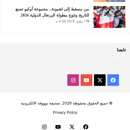
من مسقط إلى لشبونة.. مجموعة أوكيو تصنع
التاريخ وتتوج ببطولة البرتغال الدولية 2026
7 يوليو، 2026 6:48 م
تابعنا
‫X
فيسبوك
‫YouTube
انستقرام
© جميع الحقوق محفوظة 2026, صحيفة توووفة الالكترونية
Privacy Policy
فيسبوك
‫X
‫YouTube
انستقرام