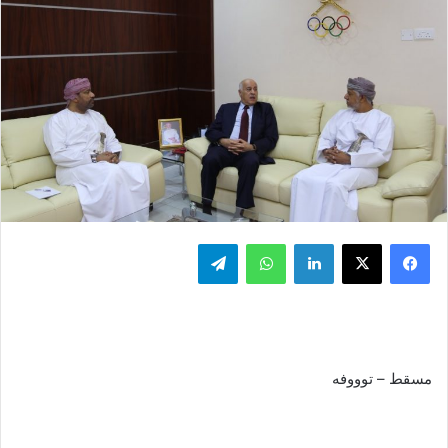
فيسبوك
‫X
لينكدإن
واتساب
تيلقرام
مسقط – توووفه