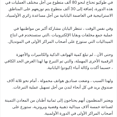
في طوكيو تحتاج لنحو 80 ألف متطوع من أجل مختلف العمليات في
هذه الدورة، إضافة إلى 30 ألف متطوع يتم توزيعهم على المناطق
الاستراتيجية في العاصمة اليابانية من أجل مساعدة زائري الأولمبياد.
وفي نفس الوقت ، تنتظر اليابان مشاركة أكبر من مواطنيها في
عملية جمع مخلفات وبقايا الإلكترونيات ،التي ستستخدم في انتاج
الميداليات التي ستوزع على أصحاب المراكز الأولى في المونديال.
وحتى الآن ، لم تبلغ كمية الهواتف الذكية والكاميرات والأجهزة
الرقمية الأخرى المهملة، والتي تم التبرع بها لهذا الغرض الحد الكافي
، حسبما أكدت وكالة أنباء (كيودو) اليابانية.
ولهذا السبب ، وضعت صناديق هواتف محمولة ، أمام نحو ثلاثة آلاف
صندوق بريد في كل أنحاء لندن من أجل تسهيل عملية التبرعات.
ويعتبر المنظمون أنهم يحتاجون إلى ثمانية أطنان من المعادن الثمينة
لصناعة خمسة آلاف ميدالية ذهبية وفضية وبرونزية، ستوزع على
أصحاب المراكز الأولى في الدورة الأولمبية.