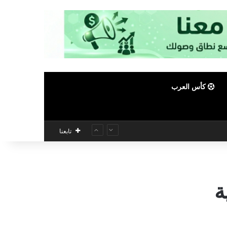
كأس العرب
تابعنا
ة