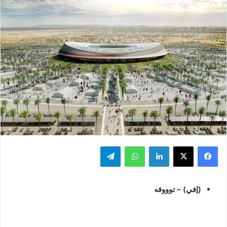
فيسبوك
‫X
لينكدإن
واتساب
تيلقرام
(إفي) – توووفه