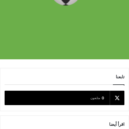
تابعنا
0
متابعون
اقرأ أيضا