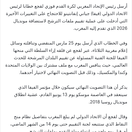
أرسل رئيس الإتحاد المغربي لكرة القدم فوزي لقجع خطابا لرئيس
الاتحاد الدولي (فيفا) جياني إنفانتينو للاحتجاج على التغييرات الأخيرة
التي أدخلت على عملية تقييم ملفات الترشح لاستضافة مونديال
2026 الذي تقدم إليه المغرب.
وفي الخطاب الذي أرسل يوم 25 مارس المنقضي وتناقلته وسائل
إعلام مغربية الثلاثاء، عبر لقجع عن قلقه إزاء السلطة التي منحها
الفيفا للجنة الفنية المسئولة عن تقييم البلدان المرشحة للحدث
العالمي، حيث ينافس المغرب مع ملف مشترك بين الولايات المتحدة
وكندا والمكسيك، وذلك قبل التصويت النهائي لاختيار أحدهما.
يذكر أن هذا التصويت النهائي سيكون خلال مؤتمر الفيفا الذي
سينعقد في العاصمة موسكو يوم 13 يونيو القادم، عشية انطلاق
مونديال روسيا 2018.
وقال لقجع أن الاتحاد الدولي لم يبلغ المغرب بتفاصيل نظام منح
النقاط الذي ستتبعه لجنة التقييم حتى يوم 14 من الشهر الماضي،
أي قبل يوم واحد من انتهاء مهلة التقدم بملفات الترشح.