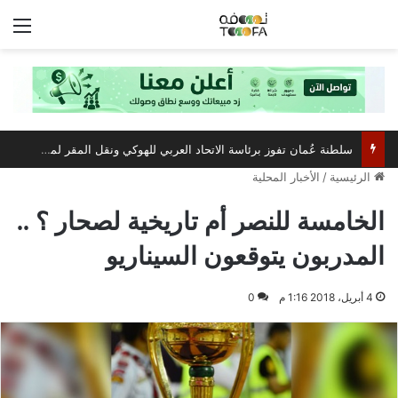
الق
مركز عُمان للمؤتمرات والمعارض يستعد لاستضافة أبرز فعالية صيفية رياضية وترفيهية
الرئيسية
/
الأخبار المحلية
الخامسة للنصر أم تاريخية لصحار ؟ ..
المدربون يتوقعون السيناريو
4 أبريل، 2018 1:16 م
0