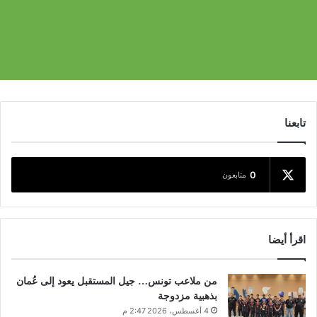
تابعنا
0
متابعون
اقرأ أيضا
من ملاعب تونس… جيل المستقبل يعود إلى عُمان
بذهبية مزدوجة
4 أغسطس، 2026 2:47 م