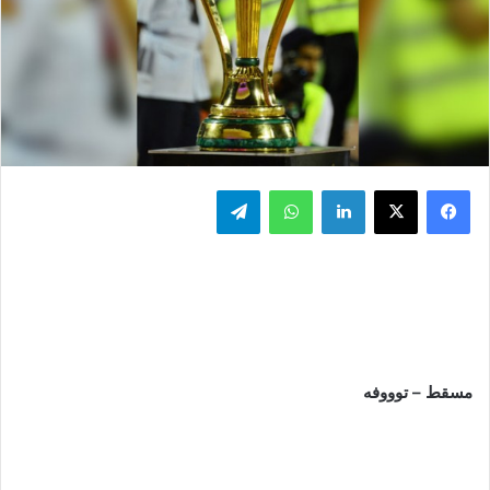
فيسبوك
‫X
لينكدإن
واتساب
تيلقرام
مسقط – توووفه