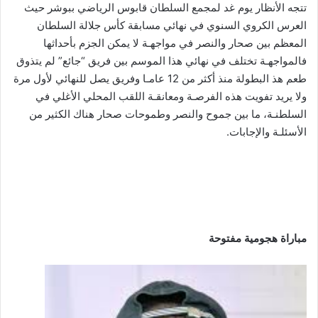
تتجه الأنظار يوم غد لمجمع السلطان قابوس الرياضي ببوشر حيث
العرس الكروي السنوي في نهائي مسابقة كأس جلالة السلطان
المعظم بين صحار والنصر في مواجهـة لا يمكن الجزم بأحداثها
فالمواجهـة تختلف في نهائي هذا الموسم بين فريق “جائع” لم يتذوق
طعم هذ البطولة منذ أكثر من 12 عامـا وفريق يصل للنهائي لأول مرة
ولا يريد تفويت هذه الفرصـة ومعانقـة اللقب المحلي الأغلي في
السلطنـة، ما بين جموح والنصر وطموحات صحار هناك الكثير من
الأسئلـة والإجابات.
مباراة هجومية مفتوحة