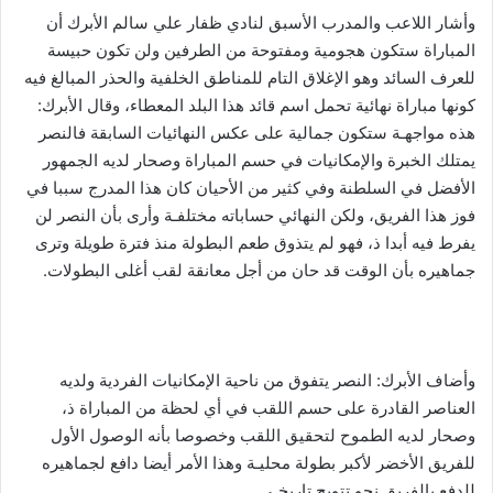
وأشار اللاعب والمدرب الأسبق لنادي ظفار علي سالم الأبرك أن
المباراة ستكون هجومية ومفتوحة من الطرفين ولن تكون حبيسة
للعرف السائد وهو الإغلاق التام للمناطق الخلفية والحذر المبالغ فيه
كونها مباراة نهائية تحمل اسم قائد هذا البلد المعطاء، وقال الأبرك:
هذه مواجهـة ستكون جمالية على عكس النهائيات السابقة فالنصر
يمتلك الخبرة والإمكانيات في حسم المباراة وصحار لديه الجمهور
الأفضل في السلطنة وفي كثير من الأحيان كان هذا المدرج سببا في
فوز هذا الفريق، ولكن النهائي حساباته مختلفـة وأرى بأن النصر لن
يفرط فيه أبدا ذ، فهو لم يتذوق طعم البطولة منذ فترة طويلة وترى
جماهيره بأن الوقت قد حان من أجل معانقة لقب أغلى البطولات.
وأضاف الأبرك: النصر يتفوق من ناحية الإمكانيات الفردية ولديه
العناصر القادرة على حسم اللقب في أي لحظة من المباراة ذ،
وصحار لديه الطموح لتحقيق اللقب وخصوصا بأنه الوصول الأول
للفريق الأخضر لأكبر بطولة محليـة وهذا الأمر أيضا دافع لجماهيره
للدفع بالفريق نحو تتويج تاريخـي.