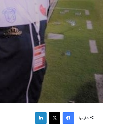
فيسبوك
‫X
لينكدإن
شاركها