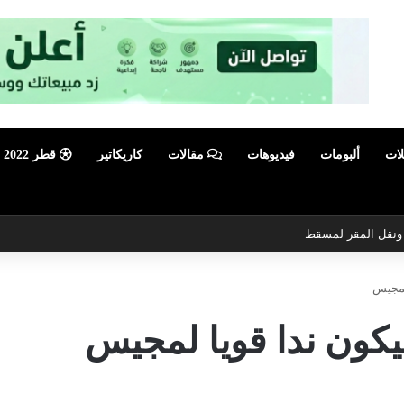
لات
ألبومات
فيديوهات
مقالات
كاريكاتير
قطر 2022
ي ونقل المقر لمسقط
لمجيس
كون ندا قويا لمجيس