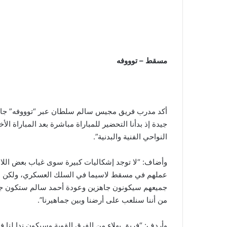
مسقط – توووفه
أكد مدرب فريق مجيس سالم سلطان عبر “توووفه” جاهزية
جيدة إذ بدأنا التحضير للمباراة مباشرة بعد المباراة ال
النواحي الفنية والبدنية”.
وأضاف: “لا توجد إشكاليات كبيرة سوى غياب بعض الل
عملهم في مسقط لاسيما في السلك العسكري، ولكن نط
جميعهم سيكونون جاهزين وعودة أحمد سالم ستكون جيد
من أننا سنلعب على أرضنا وبين جماهيرنا”.