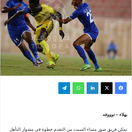
فيسبوك
‫X
لينكدإن
واتساب
تيلقرام
بهلاء – توووفه
تمكن فريق صور مساء السبت من التقدم خطوة في مشوار التأهل