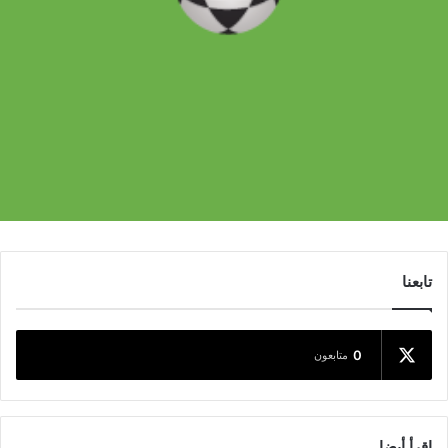
تابعنا
0
متابعون
اقرأ أيضا