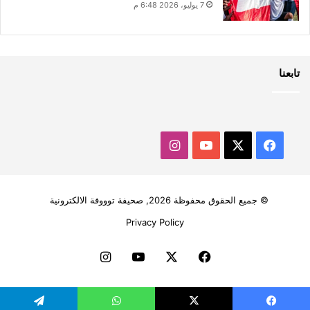
7 يوليو، 2026 6:48 م
تابعنا
‫X
فيسبوك
‫YouTube
انستقرام
© جميع الحقوق محفوظة 2026, صحيفة توووفة الالكترونية
Privacy Policy
فيسبوك
‫X
‫YouTube
انستقرام