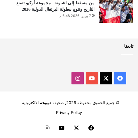
من مسقط إلى لشبونة.. مجموعة أوكيو تصنع
التاريخ وتتوج ببطولة البرتغال الدولية 2026
7 يوليو، 2026 6:48 م
تابعنا
‫X
فيسبوك
‫YouTube
انستقرام
© جميع الحقوق محفوظة 2026, صحيفة توووفة الالكترونية
Privacy Policy
فيسبوك
‫X
‫YouTube
انستقرام