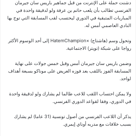
دشنت حملة على الإنترنت من قبل جماهير باريس سان جيرمان
الفرنسي تطالب بأن يلعب حاتم بن عرفة ولو لدقيقة واحدة في
المباريات المتبقية في الدوري ليحتسب لقب المسابقة التي توج بها
النادي العاصمي أمس له.
وتحول وسم (هاشتاج) ×HatemChampion إلى أحد الوسوم الأكثر
رواجا على شبكة (تويتر) الاجتماعية.
وضمن باريس سان جيرمان أمس وقبل خمس جولات على نهاية
المسابقة الفوز باللقب بعد فوزه العريض على موناكو بسبعة أهداف
لواحد.
ولا يمكن احتساب اللقب للاعب طالما لم يشارك ولو لدقيقة واحدة
في الدوري، وفقا لقواعد الدوري الفرنسي.
يذكر أن اللاعب الفرنسي من أصول تونسية (31 عاما) لم يشارك
بسبب خلافات مع مدربه أوناي إيمري.