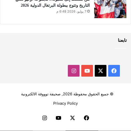
التاريخ وتتوج ببطولة البرتغال الدولية 2026
7 يوليو، 2026 6:48 م
تابعنا
‫X
فيسبوك
‫YouTube
انستقرام
© جميع الحقوق محفوظة 2026, صحيفة توووفة الالكترونية
Privacy Policy
فيسبوك
‫X
‫YouTube
انستقرام