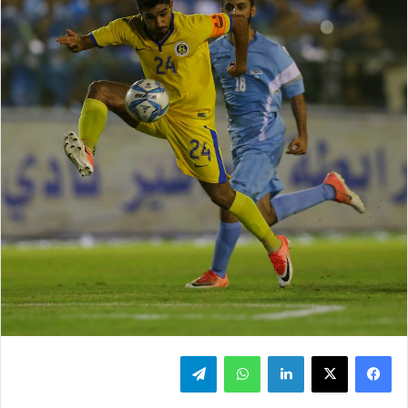
فيسبوك
‫X
لينكدإن
واتساب
تيلقرام