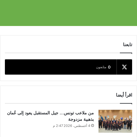
تابعنا
0
متابعون
اقرأ أيضا
من ملاعب تونس… جيل المستقبل يعود إلى عُمان
بذهبية مزدوجة
4 أغسطس، 2026 2:47 م