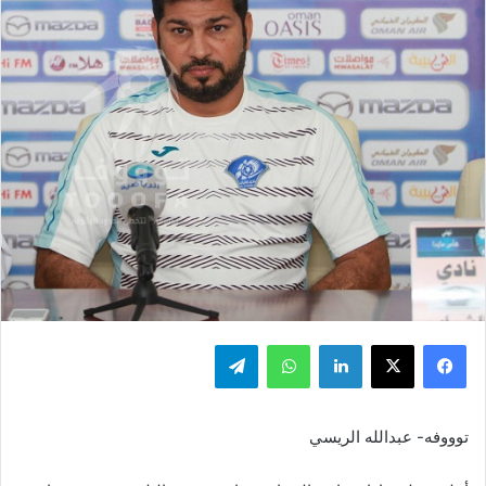
فيسبوك
‫X
لينكدإن
واتساب
تيلقرام
توووفه- عبدالله الريسي