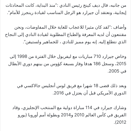
من جانبه، قال ديف كينج رئيس النادي :”منذ البداية، كانت المحادثات
إيجابية، ونعتقد أن جيرارد هو الرجل المناسب لقيادة رينجرز للأمام”.
وأضاف :”لقد كان مثيرا للاعجاب للغاية خلال المفاوضات، ونحن
مقتنعون أن لديه المعرفة والطباع المطلوبة لقيادة النادي إلى النجاح
الذي نتطلع إليه. إنه يوم مميز للنادي ، للجماهير ولستيفن”.
وخاض جيرارد 710 مباريات مع ليفربول خلال الفترة من 1998 إلى
2015، وسجل 186 هدفا وفاز بسبعة كؤوس من بينهم دوري الأبطال
في 2005.
وبعد ذلك قضى 18 شهرا مع فريق لوس أنجليس جالاكسي في
الدوري الأمريكي قبل أن يعتزل في 2016.
وشارك جيرارد في 114 مباراة دولية مع المنتخب الإنجليزي، وقاد
الفريق في كأس العالم 2010 و2014 وبطولة أمم أوروبا (يورو
2012).