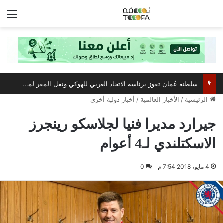
الق
سلطنة عُمان تفوز برئاسة الاتحاد العربي للهوكي ونقل المقر لمسقط
الرئيسية
/
الأخبار العالمية
/
أخبار دولية أخرى
جيرارد مديرا فنيا لجلاسكو رينجرز
الاسكتلندي لـ4 أعوام
4 مايو، 2018 7:54 م
0