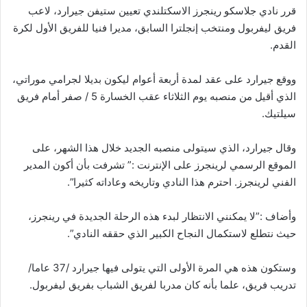
قرر نادي جلاسكو رينجرز الاسكتلندي تعيين ستيفن جيرارد، لاعب
فريق ليفربول ومنتخب إنجلترا السابق، مديرا فنيا للفريق الأول لكرة
القدم.
ووقع جيرارد على عقد لمدة أربعة أعوام ليكون بديلا لجرامي موراتي،
الذي أقيل من منصبه يوم الثلاثاء عقب الخسارة 5 / صفر أمام فريق
سيلتيك.
وقال جيرارد، الذي سيتولى منصبه الجديد خلال هذا الشهر، على
الموقع الرسمي لرينجرز على الإنترنت :” تشرفت بأن أكون المدير
الفني لرينجرز. احترم هذا النادي وتاريخه وعاداته كثيرا”.
وأضاف :”لا يمكنني الانتظار لبدء هذه الرحلة الجديدة في رينجرز،
حيث نتطلع لاستكمال النجاح الكبير الذي حققه النادي”.
وستكون هذه هي المرة الأولى التي يتولى فيها جيرارد /37 عاما/
تدريب فريق، علما بأنه كان مدربا لفريق الشباب بفريق ليفربول.