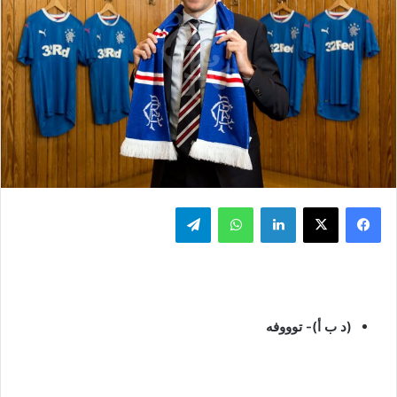
فيسبوك
‫X
لينكدإن
واتساب
تيلقرام
(د ب أ)- توووفه