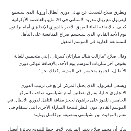
وتطرق صلاح للحديث عن نهائي دوري أبطال أوروبا، الذي سيجمع
ليفربول مع ريال مدريد الإسباني في 26 مايو بالعاصمة الأوكرانية
كييف، بالإضافة للقاء الفريق الأخير بالدوري الإنجليزي أمام برايتون
يوم الأحد القادم، الذي سيحسم صراع المنافسة على التأهل
للمسابقة القارية في الموسم المقبل.
وقال صلاح “مازالت هناك مباراتان كبيرتان، إنني متحمس للغاية
بخوض آخر مباريات الموسم يوم الأحد، بالإضافة لنهائي دوري
الأبطال، الجميع متحمس في المدينة وكذلك نحن”.
ويسعى ليفربول، الذي يحتل المركز الرابع في ترتيب الدوري
الانجليزي حاليا، بفارق نقطتين أمام تشيلسي، صاحب المركز
الخامس، للفوز على برايتون لحجز بطاقة التأهل لدوري الأبطال في
الموسم القادم، دون النظر لنتيجة المباراة الأخرى التي ستقام في
نفس التوقيت بين تشيلسي ومضيفه نيوكاسل يونايتد.
يذكر أن محمد صلاح يعتبر المرشح الأوفر حظا للتتويج بجائزة أفضل