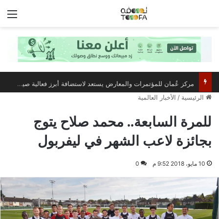
الق
مركز عُمان للمؤتمرات والمعارض يستعد لاستضافة أبرز فعالية صيفية رياضية وترفيهية
الرئيسية
/
الأخبار العالمية
للمرة السابعة.. محمد صلاح يتوج
بجائزة لاعب الشهر في ليفربول
10 مايو، 2018 9:52 م
0