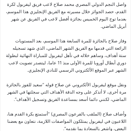
واصل النجم الدولي المصري محمد صلاح لاعب فريق ليفربول لكرة
القدم، حصد الجوائز خلال مسيرته مع الفريق الإنجليزي هذا الموسم،
بعدما توج اليوم الخميس بجائزة أفضل لاعب في الفريق عن شهر
أبريل الماضي.
وفاز صلاح بالجائزة للمرة السابعة هذا الموسم، بعد المستويات
الرائعة التي قدمها مع الفريق الشهر الماضي، الذي شهد تسجيله
ستة أهداف، وساهم خلاله في تأهل ليفربول للمباراة النهائية لبطولة
دوري أبطال أوروبا للمرة الأولى منذ 11 عاما، ليتصدر تصويت لاعب
الشهر عبر الموقع الألكتروني الرسمي للنادي الإنجليزي.
ونقل موقع ليفربول الألكتروني عن صلاح قوله “سعيد للفوز بالجائزة
مرة أخرى، لا أتذكر على وجه الدقة الأهداف التي سجلتها في الشهر
الماضي، لكنني دائما أسعد بمساعدة الفريق وتسجيل الأهداف”.
وأضاف صلاح (الملقب بالفرعون المصري) “أستمتع بكرة القدم هنا،
اللاعبون في ليفربول يمتلكون المواصفات اللازمة، نتعاون مع بعضنا
البعض، واشعر بالسعادة بما نقدمه”.