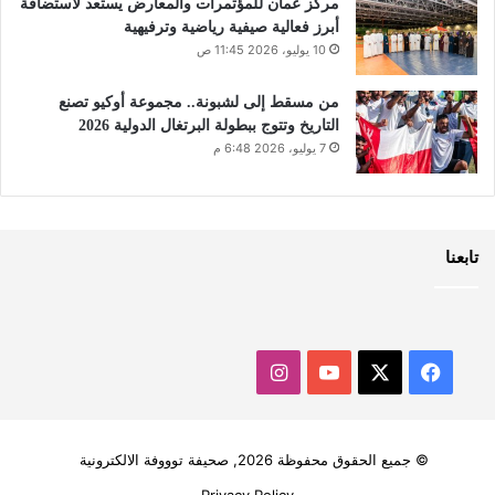
مركز عُمان للمؤتمرات والمعارض يستعد لاستضافة
أبرز فعالية صيفية رياضية وترفيهية
10 يوليو، 2026 11:45 ص
من مسقط إلى لشبونة.. مجموعة أوكيو تصنع
التاريخ وتتوج ببطولة البرتغال الدولية 2026
7 يوليو، 2026 6:48 م
تابعنا
‫X
فيسبوك
‫YouTube
انستقرام
© جميع الحقوق محفوظة 2026, صحيفة توووفة الالكترونية
Privacy Policy