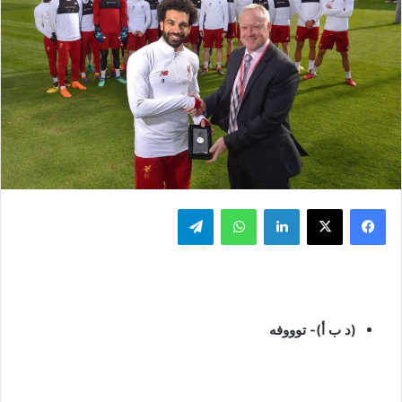
فيسبوك
‫X
لينكدإن
واتساب
تيلقرام
(د ب أ)- توووفه