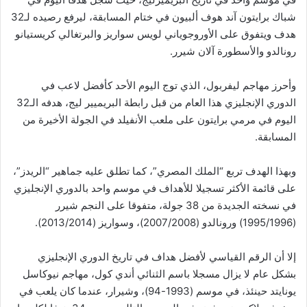
شباك برايتون آند هوف ألبيون في ختام المسابقة، ليرفع رصيده لـ32
هدف ويتفوق على الأوروجوياني لويس سواريز والبرتغالي كريستيانو
رونالدو والأسطورة آلان شيرر.
وأحرز مهاجم ليفربول، الذي توج اليوم الأحد كأفضل لاعب في
الدوري الإنجليزي هذا العام من قبل رابطة البريميير ليج، هدفه الـ32
اليوم في مرمي برايتون على ملعب الأنفيلد في الجولة الأخيرة من
المسابقة.
وبهذا الهدف تربع “الملك المصري”، كما تطلق عليه جماهير “الريدز”،
على قائمة الأكثر تسجيلا للأهداف في موسم واحد بالدوري الإنجليزي
في نسخته الجديدة من 38 جولة، متفوقا على النجم شيرر
(1995/1996) ورونالدو (2007/2008)، وسواريز (2013/2014).
إلا أن الرقم القياسي لأفضل هداف في تاريخ الدوري الإنجليزي
بشكل عام لا يزال مسجلا باسم الثنائي أندي كول، مهاجم نيوكاسل
يونايتد حينئذ، في موسم (1993-94)، وشيرار، عندما كان يلعب في