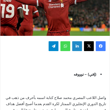
فيسبوك
‫X
لينكدإن
واتساب
تيلقرام
(إفي) – توووفه
واصل اللاعب المصري محمد صلاح كتابة اسمه بأحرف من ذهب في
تاريخ الدوري الإنجليزي الممتاز لكرة القدم بعدما أصبح أفضل هداف
في موسم واحد في تاريخ البريميرليج، حيث سجل هدفا اليوم في