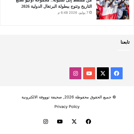
من مسقط إلى لشبونة.. مجموعة أوكيو تصنع
التاريخ وتتوج ببطولة البرتغال الدولية 2026
7 يوليو، 2026 6:48 م
تابعنا
‫X
فيسبوك
‫YouTube
انستقرام
© جميع الحقوق محفوظة 2026, صحيفة توووفة الالكترونية
Privacy Policy
فيسبوك
‫X
‫YouTube
انستقرام