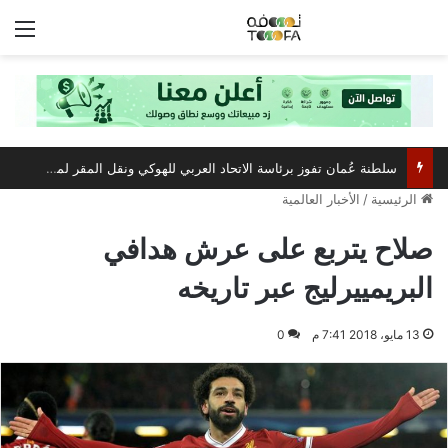
الق
سلطنة عُمان تفوز برئاسة الاتحاد العربي للهوكي ونقل المقر لمسقط
الرئيسية
/
الأخبار العالمية
صلاح يتربع على عرش هدافي
البريمييرليج عبر تاريخه
13 مايو، 2018 7:41 م
0