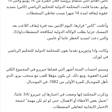
كأس العالم التي ستقام بروسيا خلال الفترة من 14 يونيو وحتى 15
يوليو ،بعدما قامت المحكمة الدولية للتحكيم الرياضي (كاس) بتمديد
عقوبة إيقافه لمدة 14 شهرا بسبب تعاطي المنشطات.
وأعلنت “كاس” قرارها، اليوم الإثنين بمد فترة إيقاف اللاعب بعد
التمسك جزئيا بطلب الوكالة الدولية لمكافحة المنشطات(وادا)،
والتي دعت لتمديد الحظر عاما أو عامين.
وكانت وادا وجوريرو تقدما بعون للمحكمة الدولية للتحكيم الرياضي
في لوزان.
وسيتم احتساب الستة أشهر التي قضاها جيريرو في المجموع الكلي
لفترة العقوبة. ومع ذلك، لن يكون مؤهلا للعب مع منتخب بيرو، الذي
تأهل للمونديال للمرة الأولى من 1982، في المونديال.
وذكرت المحكمة إنها وضعت في اعتبارها إن جيريرو /34 عاما/
“تحمل بعض الأخطاء أو الاهمال، حتى لو لم تكن مهمة” لنتيجة
الاختبار الايجابية لتعاطي المنشطات.