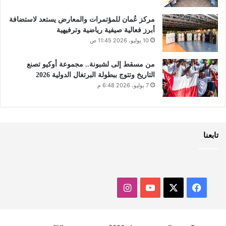
مركز عُمان للمؤتمرات والمعارض يستعد لاستضافة
أبرز فعالية صيفية رياضية وترفيهية
10 يوليو، 2026 11:45 ص
من مسقط إلى لشبونة.. مجموعة أوكيو تصنع
التاريخ وتتوج ببطولة البرتغال الدولية 2026
7 يوليو، 2026 6:48 م
تابعنا
‫X
فيسبوك
‫YouTube
انستقرام