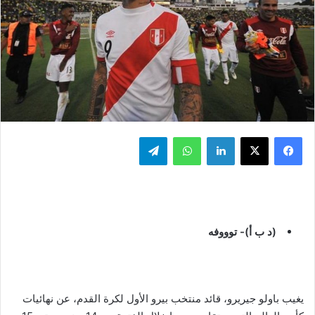
فيسبوك
‫X
لينكدإن
واتساب
تيلقرام
(د ب أ)- توووفه
يغيب باولو جيريرو، قائد منتخب بيرو الأول لكرة القدم، عن نهائيات