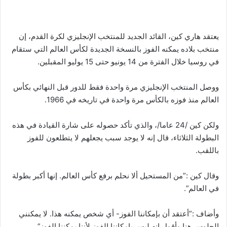
يعتقد هاري كين، القائد الجديد للمنتخب الإنجليزي لكرة القدم، إن
منتخب بلاده يمكنه الفوز بالنسخة الجديدة لكأس العالم التي ستقام
في روسيا خلال الفترة من 14 يونيو حتى 15 يوليو المقبلين.
ووصل المنتخب الإنجليزي مرة واحدة فقط للدور قبل النهائي بكأس
العالم منذ فوزه بالكأس مرة واحدة في تاريخه في 1966.
ولكن كين /24 عاما/، والذي تأكد حصوله على شارة القيادة في هذه
البطولة الثلاثاء، قال إنه لا يوجد سبب يجعلهم لا يتطلعون للفوز
باللقب.
وقال كين :”من المستحيل ألا نحلم برفع كأس العالم. إنها أكبر بطولة
في العالم”.
وأضاف :”أعتقد أن بإمكاننا الفوز- أي شخص يمكنه هذا. لا يمكنني
الجلوس هنا وأقول إنه ليس بإمكاننا الفوز لأننا يمكننا الفوز”.