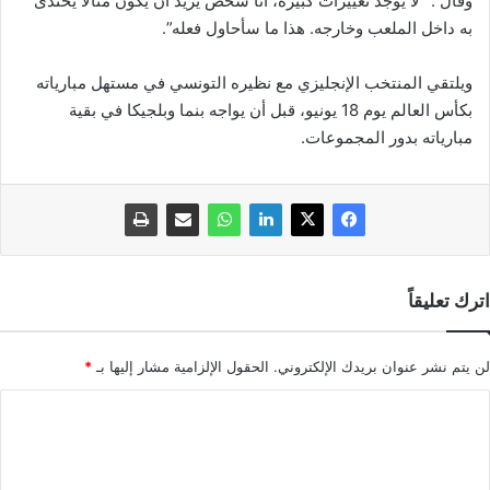
وقال :” لا يوجد تغييرات كبيرة، أنا شخص يريد أن يكون مثالا يحتذى
به داخل الملعب وخارجه. هذا ما سأحاول فعله”.
ويلتقي المنتخب الإنجليزي مع نظيره التونسي في مستهل مبارياته
بكأس العالم يوم 18 يونيو، قبل أن يواجه بنما وبلجيكا في بقية
مبارياته بدور المجموعات.
اترك تعليقاً
لن يتم نشر عنوان بريدك الإلكتروني.
الحقول الإلزامية مشار إليها بـ
*
ا
ل
ت