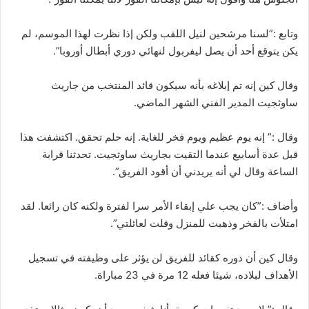
وتابع :”لسنا مرشحين لنيل اللقب ولكن إذا نظرت لهذا الموسم، لم
يكن يتوقع أحد أن يصل ليفربول لنهائي دوري أبطال أوروبا”.
وقال كين إنه تم إبلاغه بأنه سيكون قائد المنتخب من جاريث
ساوثجيت المدير الفني الشهر الماضي.
وقال :” إنه يوم عظيم ويوم فخر للغاية. إنه حلم تحقق. اكتشفت هذا
قبل عدة أسابيع عندما التقيت بجاريث ساوثجيت. تحدثنا قرابة
الساعة وقال لي أنه يريدني أن أقود الفريق”.
وأضاف :”كان يجب علي إبقاء الأمر سرا لفترة ولكنه كان رائعا. لقد
امتلأت بالفخر وذهبت للمنزل وقلت لعائلتي”.
وقال كين أن دوره كقائد للفريق لن يؤثر على وظيفته في تسجيل
الأهداف لبلاده، شيئا فعله 12 مرة في 23 مباراة.