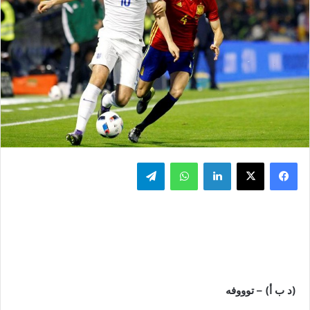
فيسبوك
‫X
لينكدإن
واتساب
تيلقرام
(د ب أ) – توووفه