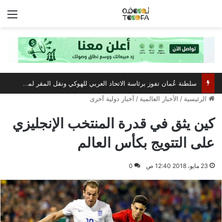
الق
سلطنة عُمان تفوز برئاسة الاتحاد العربي للهوكي ونقل المقر لمسقط
الرئيسية
/
الأخبار العالمية
/
أخبار دولية أخرى
كين يثق في قدرة المنتخب الإنجليزي
على التتويج بكأس العالم
23 مايو، 2018 12:40 ص
0